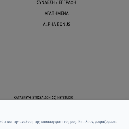
ΣΥΝΔΕΣΗ / ΕΓΓΡΑΦΗ
ΑΓΑΠΗΜΕΝΑ
ALPHA BONUS
ΚΑΤΑΣΚΕΥΗ ΙΣΤΟΣΕΛΙΔΩΝ
NETSTUDIO
edia και την ανάλυση της επισκεψιμότητάς μας. Επιπλέον, μοιραζόμαστε