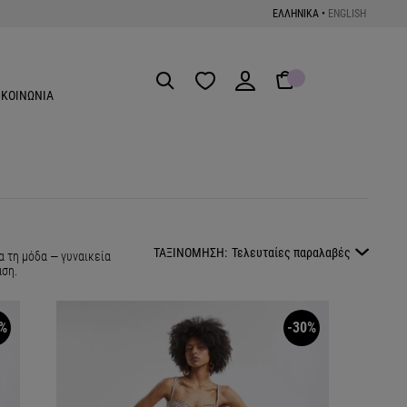
ΕΛΛΗΝΙΚΑ
•
ENGLISH
Get the App
ΙΚΟΙΝΩΝΙΑ
ΤΑΞΙΝΟΜΗΣΗ:
Τελευταίες παραλαβές
α τη μόδα — γυναικεία
αση.
%
-30%