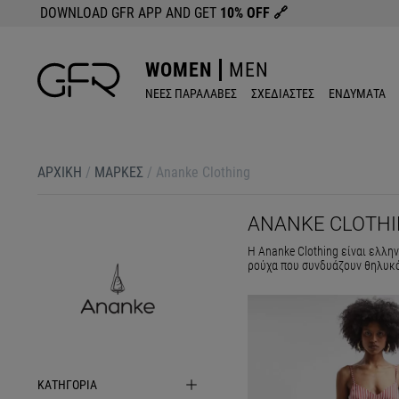
DOWNLOAD GFR APP AND GET
10% OFF
🔗
WOMEN
MEN
ΝΕΕΣ ΠΑΡΑΛΑΒΕΣ
ΣΧΕΔΙΑΣΤΕΣ
ΕΝΔΥΜΑΤΑ
ΑΡΧΙΚΉ
/
ΜΆΡΚΕΣ
/
Ananke Clothing
ANANKE CLOTH
Η Ananke Clothing είναι ελλην
ρούχα που συνδυάζουν θηλυκότ
ΚΑΤΗΓΟΡΙΑ