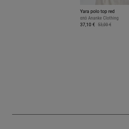
Yara polo top red
από
Ananke Clothing
37,10 €
53,00 €