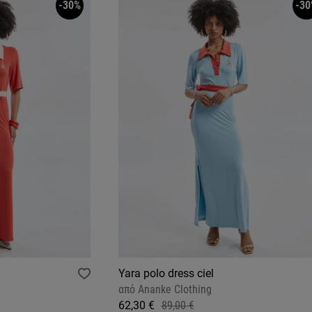
-30%
-30
Yara polo dress ciel
από
Ananke Clothing
62,30 €
89,00 €