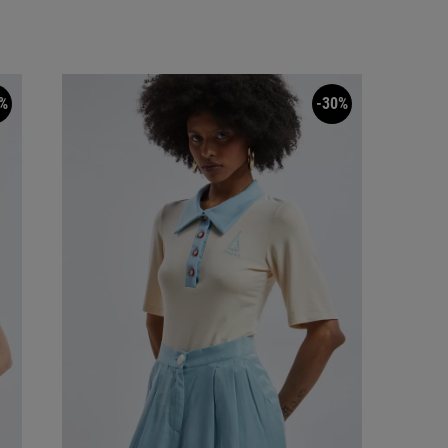
%
-30%