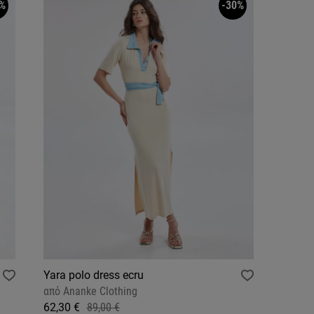
%
-30%
Yara polo dress ecru
από
Ananke Clothing
62,30 €
89,00 €