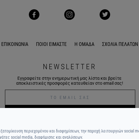
ΕΠΙΚΟΙΝΩΝΙΑ
ΠΟΙΟΙ ΕΙΜΑΣΤΕ
Η ΟΜΑΔΑ
ΣΧΟΛΙΑ ΠΕΛΑΤΩΝ
NEWSLETTER
Εγγραφείτε στην ενημερωτική μας λίστα και βρείτε
αποκλειστικές προσφορές κατευθείαν στο email σας!
ΕΓΓΡΑΦΕΙΤΕ
εξατομίκευση περιεχομένου και διαφημίσεων, την παροχή λειτουργιών social m
γάτες social media, διαφήμισης και αναλύσεων.