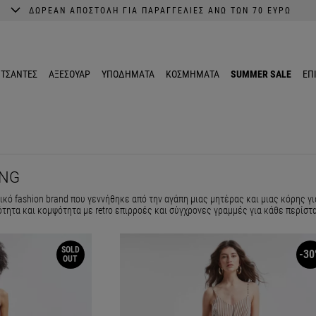
ΔΩΡΕΑΝ ΑΠΟΣΤΟΛΗ ΓΙΑ ΠΑΡΑΓΓΕΛΙΕΣ ΑΝΩ ΤΩΝ 70 ΕΥΡΩ
A better shopping experience awaits.
Get 10% EXTRA discount in the App.
ΤΣΑΝΤΕΣ
ΑΞΕΣΟΥΑΡ
ΥΠΟΔΗΜΑΤΑ
ΚΟΣΜΗΜΑΤΑ
SUMMER SALE
ΕΠ
ING
ικό fashion brand που γεννήθηκε από την αγάπη μιας μητέρας και μιας κόρης γι
ητα και κομψότητα με retro επιρροές και σύγχρονες γραμμές για κάθε περίστ
SOLD
-30
OUT