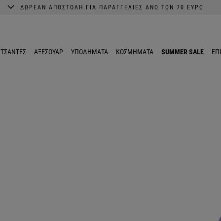
ΔΩΡΕΑΝ ΑΠΟΣΤΟΛΗ ΓΙΑ ΠΑΡΑΓΓΕΛΙΕΣ ΑΝΩ ΤΩΝ 70 ΕΥΡΩ
A better shopping experience awaits.
Get 10% EXTRA discount in the App.
ΤΣΑΝΤΕΣ
ΑΞΕΣΟΥΑΡ
ΥΠΟΔΗΜΑΤΑ
ΚΟΣΜΗΜΑΤΑ
SUMMER SALE
ΕΠ