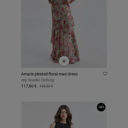
Amaris pleated floral maxi dress
από
Ananke Clothing
117,60 €
168,00 €
-30%