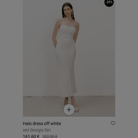
-20%
Halo dress off white
από
Georgia Sini
161,60 €
202,00 €