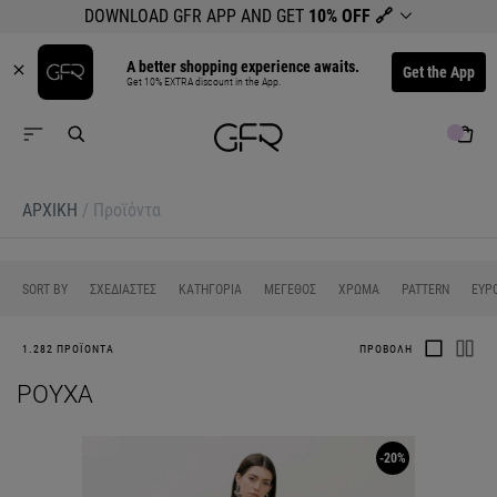
DOWNLOAD GFR APP AND GET
10% OFF
🔗
A better shopping experience awaits.
Get the App
Get 10% EXTRA discount in the App.
ΑΡΧΙΚΉ
/
Προϊόντα
0
0
0
0
SORT BY
ΣΧΕΔΙΑΣΤΕΣ
ΚΑΤΗΓΟΡΙΑ
ΜΕΓΕΘΟΣ
ΧΡΩΜΑ
PATTERN
ΕΥΡ
1.282 ΠΡΟΪΟΝΤΑ
ΠΡΟΒΟΛΗ
ΡΟΎΧΑ
-20%