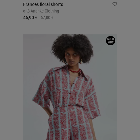
Frances floral shorts
από
Ananke Clothing
46,90 €
67,00 €
SOLD
OUT