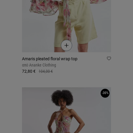
Amaris pleated floral wrap top
από
Ananke Clothing
72,80 €
104,00 €
-30%