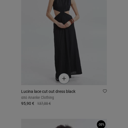
Lucina lace cut out dress black
από
Ananke Clothing
95,90 €
137,00 €
-30%