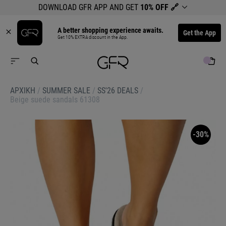
DOWNLOAD GFR APP AND GET
10% OFF
🔗
A better shopping experience awaits.
Get the App
Get 10% EXTRA discount in the App.
ΑΡΧΙΚΉ
/
SUMMER SALE
/
SS'26 DEALS
/
Beige suede sandals 61308
-30%