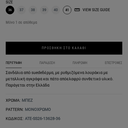
SIZE
VIEW SIZE GUIDE
36
37
38
39
40
41
Μόνο 1 σε απόθεμα
ΠΡΟΣΘΗΚΗ ΣΤΟ ΚΑΛΑΘΙ
ΠΕΡΙΓΡΑΦΗ
ΠΑΡΑΔΟΣΗ
ΠΛΗΡΩΜΗ
ΕΠΙΣΤΡΟΦΕΣ
Σανδάλια από suedeδέρμα, με ρυθμιζόμενα λουράκια με
μεταλλική αγκράφα και πάτο απόελαφρύ συνθετικό υλικό.
Παράγεται στην Ελλάδα
ΧΡΩΜΑ:
ΜΠΕΖ
PATTERN:
ΜΟΝΟΧΡΩΜΟ
ΚΩΔΙΚΟΣ:
ATE-SS26-13628-36