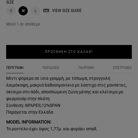
SIZE
VIEW SIZE GUIDE
S
M
L
Μόνο 1 σε απόθεμα
ΠΡΟΣΘΗΚΗ ΣΤΟ ΚΑΛΑΘΙ
ΠΕΡΙΓΡΑΦΗ
ΠΑΡΑΔΟΣΗ
ΠΛΗΡΩΜΗ
ΕΠΙΣΤΡΟΦΕΣ
Μίντι φόρεμα σε ίσια γραμμή, με τύπωμα, στρογγυλή
λαιμόκοψη, μακριά balloonμανίκια με λάστιχο στις μανσέτες,
σκίσιμο στο πόδι, αποσπώμενη ζώνη μέσης και κλείσιμο με
φερμουάρ στην πλάτη.
Σύνθεση: 88%PES,12%SPAN
Παράγεται στην Ελλάδα
MODEL INFORMATION:
Το μοντέλο έχει ύψος 1,77μ. και φοράει small.