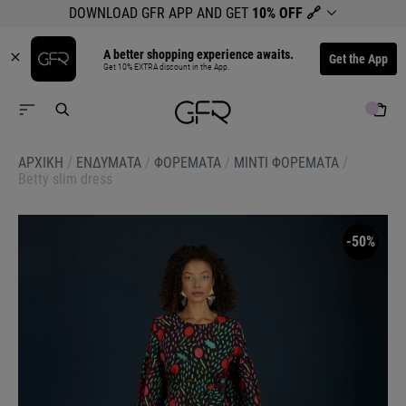
DOWNLOAD GFR APP AND GET
10% OFF
🔗
A better shopping experience awaits.
Get the App
Get 10% EXTRA discount in the App.
ΑΡΧΙΚΉ
/
ΕΝΔΥΜΑΤΑ
/
ΦΟΡΕΜΑΤΑ
/
ΜΙΝΤΙ ΦΟΡΕΜΑΤΑ
/
Betty slim dress
-50%