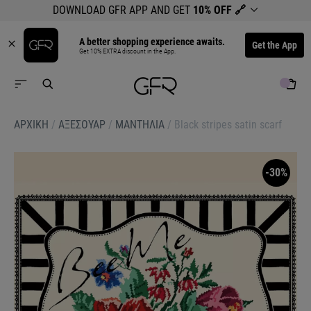
DOWNLOAD GFR APP AND GET
10% OFF
🔗
A better shopping experience awaits.
Get the App
Get 10% EXTRA discount in the App.
ΑΡΧΙΚΉ
/
ΑΞΕΣΟΥΑΡ
/
ΜΑΝΤΗΛΙΑ
/
Black stripes satin scarf
-30%