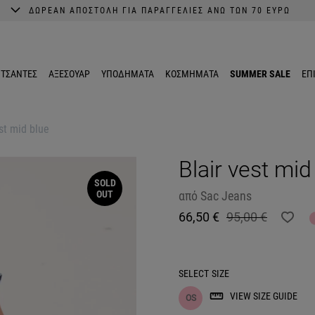
ΔΩΡΕΑΝ ΑΠΟΣΤΟΛΗ ΓΙΑ ΠΑΡΑΓΓΕΛΙΕΣ ΑΝΩ ΤΩΝ 70 ΕΥΡΩ
A better shopping experience awaits.
Get 10% EXTRA discount in the App.
ΤΣΑΝΤΕΣ
ΑΞΕΣΟΥΑΡ
ΥΠΟΔΗΜΑΤΑ
ΚΟΣΜΗΜΑΤΑ
SUMMER SALE
ΕΠ
st mid blue
Blair vest mid
SOLD
OUT
από
Sac Jeans
66,50 €
95,00 €
SELECT
SIZE
VIEW SIZE GUIDE
OS