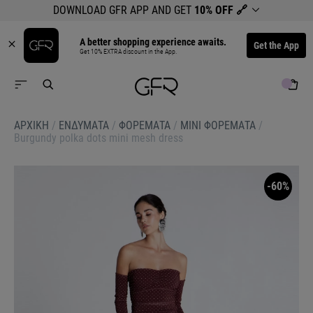
DOWNLOAD GFR APP AND GET
10% OFF
🔗
A better shopping experience awaits.
Get the App
Get 10% EXTRA discount in the App.
ΑΡΧΙΚΉ
/
ΕΝΔΥΜΑΤΑ
/
ΦΟΡΕΜΑΤΑ
/
ΜΙΝΙ ΦΟΡΕΜΑΤΑ
/
Burgundy polka dots mini mesh dress
-60%