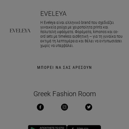
EVELEYA
Η Eveleya είναι ελληνικό brand που σχεδιάζει
γυναικεία ρούχα με χειροποίητα prints και
πολυτελή υφάσματα. Φορέματα, kimonos και co-
ord sets με timeless αισθητική — για τη γυναίκα που
εκτιμά τη λεπτομέρεια και θέλει να εντυπωσιάσει
χωρίς να υπερβάλει.
ΜΠΟΡΕΙ ΝΑ ΣΑΣ ΑΡΕΣΟΥΝ
Greek Fashion Room