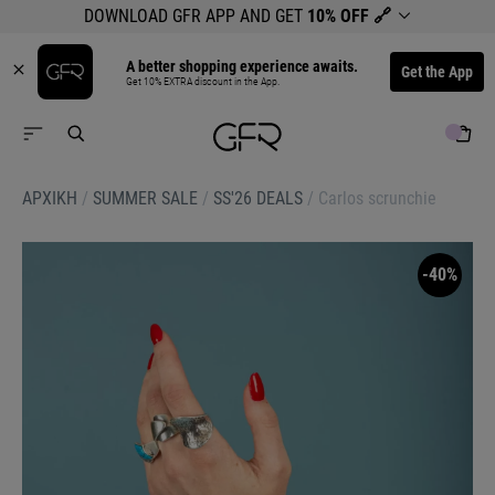
DOWNLOAD GFR APP AND GET
10% OFF
🔗
A better shopping experience awaits.
Get the App
Get 10% EXTRA discount in the App.
ΑΡΧΙΚΉ
/
SUMMER SALE
/
SS'26 DEALS
/
Carlos scrunchie
-40%