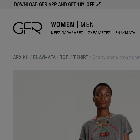
DOWNLOAD GFR APP AND GET
10% OFF
🔗
WOMEN
MEN
ΝΕΕΣ ΠΑΡΑΛΑΒΕΣ
ΣΧΕΔΙΑΣΤΕΣ
ΕΝΔΥΜΑΤΑ
ΑΡΧΙΚΉ
/
ΕΝΔΥΜΑΤΑ
/
ΤΟΠ
/
T-SHIRT
/
Cherry bomb crop t-shir