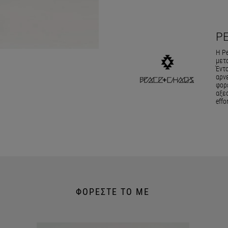
P
Η Pe
μετ
Έντο
αρν
φορέ
αξεσ
effo
ΦΟΡΕΣΤΕ ΤΟ ΜΕ