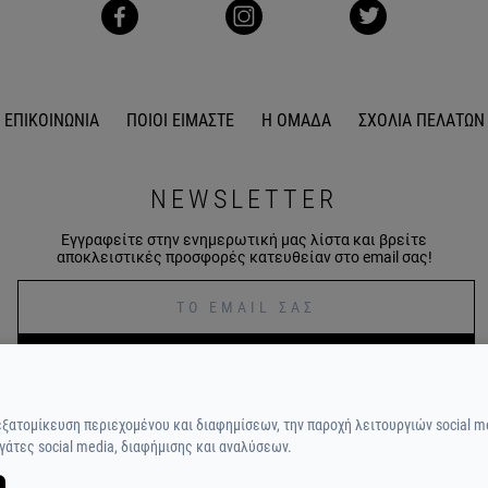
ΕΠΙΚΟΙΝΩΝΙΑ
ΠΟΙΟΙ ΕΙΜΑΣΤΕ
Η ΟΜΑΔΑ
ΣΧΟΛΙΑ ΠΕΛΑΤΩΝ
NEWSLETTER
Εγγραφείτε στην ενημερωτική μας λίστα και βρείτε
αποκλειστικές προσφορές κατευθείαν στο email σας!
ΕΓΓΡΑΦΕΙΤΕ
εξατομίκευση περιεχομένου και διαφημίσεων, την παροχή λειτουργιών social m
γάτες social media, διαφήμισης και αναλύσεων.