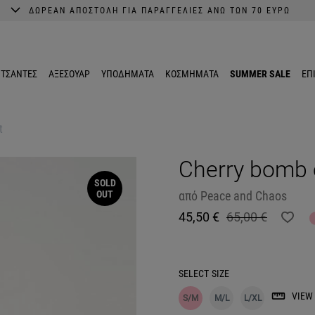
ΔΩΡΕΑΝ ΑΠΟΣΤΟΛΗ ΓΙΑ ΠΑΡΑΓΓΕΛΙΕΣ ΑΝΩ ΤΩΝ 70 ΕΥΡΩ
A better shopping experience awaits.
Get 10% EXTRA discount in the App.
ΤΣΑΝΤΕΣ
ΑΞΕΣΟΥΑΡ
ΥΠΟΔΗΜΑΤΑ
ΚΟΣΜΗΜΑΤΑ
SUMMER SALE
ΕΠ
t
Cherry bomb c
SOLD
OUT
από
Peace and Chaos
45,50 €
65,00 €
SELECT
SIZE
VIEW 
S/M
M/L
L/XL