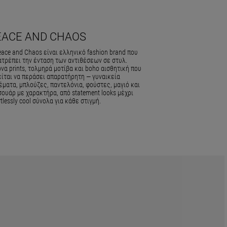
EACE AND CHAOS
ace and Chaos είναι ελληνικό fashion brand που
ατρέπει την ένταση των αντιθέσεων σε στυλ.
να prints, τολμηρά μοτίβα και boho αισθητική που
είται να περάσει απαρατήρητη — γυναικεία
ματα, μπλούζες, παντελόνια, φούστες, μαγιό και
ουάρ με χαρακτήρα, από statement looks μέχρι
rtlessly cool σύνολα για κάθε στιγμή.