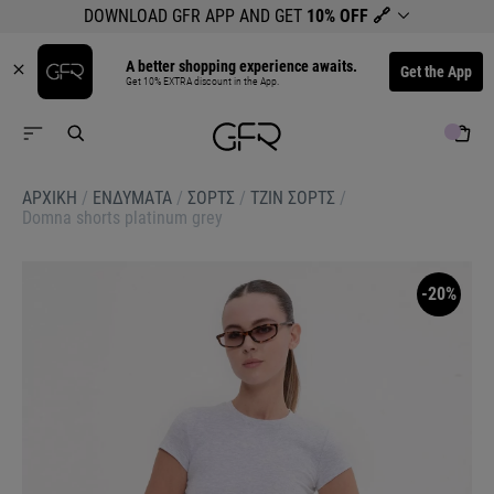
DOWNLOAD GFR APP AND GET
10% OFF
🔗
A better shopping experience awaits.
Get the App
Get 10% EXTRA discount in the App.
ΑΡΧΙΚΉ
/
ΕΝΔΥΜΑΤΑ
/
ΣΟΡΤΣ
/
ΤΖΙΝ ΣΟΡΤΣ
/
Domna shorts platinum grey
-20%