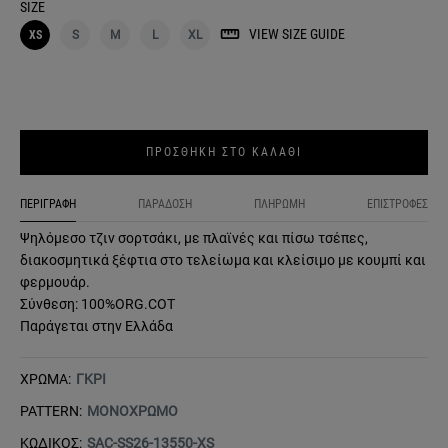
SIZE
VIEW SIZE GUIDE
XS
S
M
L
XL
ΠΡΟΣΘΗΚΗ ΣΤΟ ΚΑΛΑΘΙ
ΠΕΡΙΓΡΑΦΗ
ΠΑΡΑΔΟΣΗ
ΠΛΗΡΩΜΗ
ΕΠΙΣΤΡΟΦΕΣ
Ψηλόμεσo τζιν σορτσάκι, με πλαϊνές και πίσω τσέπες,
διακοσμητικά ξέφτια στο τελείωμα και κλείσιμο με κουμπί και
φερμουάρ.
Σύνθεση: 100%ORG.COT
Παράγεται στην Ελλάδα
ΧΡΩΜΑ:
ΓΚΡΙ
PATTERN:
ΜΟΝΟΧΡΩΜΟ
ΚΩΔΙΚΟΣ:
SAC-SS26-13550-XS