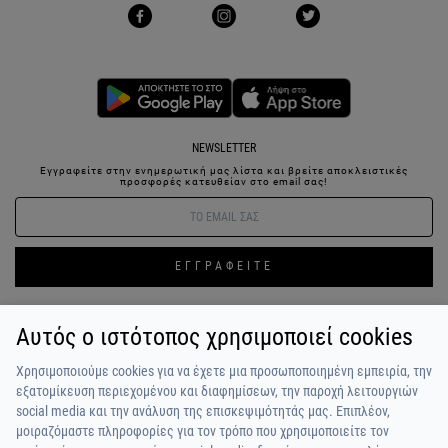
NEWSLETTER
Εγγραφείτε στην ενημερωτική μας λίστα και βρείτε αποκλειστικές
προσφορές κατευθείαν στο email σας!
ΕΓΓΡΑΦΕΙΤΕ
Αυτός ο ιστότοπος χρησιμοποιεί cookies
ΣΥΝΔΕΣΗ / ΕΓΓΡΑΦΗ
ΑΓΑΠΗΜΕΝΑ
ΕΠΙΚΟΙΝΩΝΙΑ
Χρησιμοποιούμε cookies για να έχετε μια προσωποποιημένη εμπειρία, την
ΟΡΟΙ ΧΡΗΣΗΣ
ΠΛΗΡΩΜΗ / ΑΠΟΣΤΟΛΗ
ΠΟΛΙΤΙΚΗ ΑΠΟΡΡΗΤΟΥ
ΣΧΟΛΙΑ
εξατομίκευση περιεχομένου και διαφημίσεων, την παροχή λειτουργιών
ΠΕΛΑΤΩΝ
ΠΟΙΟΙ ΕΙΜΑΣΤΕ
ALPHA BONUS
Η ΟΜΑΔΑ
social media και την ανάλυση της επισκεψιμότητάς μας. Επιπλέον,
μοιραζόμαστε πληροφορίες για τον τρόπο που χρησιμοποιείτε τον