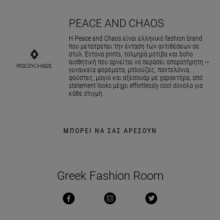
PEACE AND CHAOS
Η Peace and Chaos είναι ελληνικό fashion brand
που μετατρέπει την ένταση των αντιθέσεων σε
στυλ. Έντονα prints, τολμηρά μοτίβα και boho
αισθητική που αρνείται να περάσει απαρατήρητη —
γυναικεία φορέματα, μπλούζες, παντελόνια,
φούστες, μαγιό και αξεσουάρ με χαρακτήρα, από
statement looks μέχρι effortlessly cool σύνολα για
κάθε στιγμή.
ΜΠΟΡΕΙ ΝΑ ΣΑΣ ΑΡΕΣΟΥΝ
Greek Fashion Room