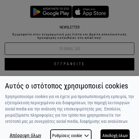
NEWSLETTER
Εγγραφείτε στην ενημερωτική μας λίστα και βρείτε αποκλειστικές
προσφορές κατευθείαν στο email σας!
ΕΓΓΡΑΦΕΙΤΕ
Αυτός ο ιστότοπος χρησιμοποιεί cookies
ΣΥΝΔΕΣΗ / ΕΓΓΡΑΦΗ
ΑΓΑΠΗΜΕΝΑ
ΕΠΙΚΟΙΝΩΝΙΑ
Χρησιμοποιούμε cookies για να έχετε μια προσωποποιημένη εμπειρία, την
ΟΡΟΙ ΧΡΗΣΗΣ
ΠΛΗΡΩΜΗ / ΑΠΟΣΤΟΛΗ
ΠΟΛΙΤΙΚΗ ΑΠΟΡΡΗΤΟΥ
ΣΧΟΛΙΑ
εξατομίκευση περιεχομένου και διαφημίσεων, την παροχή λειτουργιών
ΠΕΛΑΤΩΝ
ΠΟΙΟΙ ΕΙΜΑΣΤΕ
ALPHA BONUS
Η ΟΜΑΔΑ
social media και την ανάλυση της επισκεψιμότητάς μας. Επιπλέον,
μοιραζόμαστε πληροφορίες για τον τρόπο που χρησιμοποιείτε τον
ιστότοπό μας με συνεργάτες social media, διαφήμισης και αναλύσεων.
Απόρριψη όλων
Ρυθμίσεις cookie
Αποδοχή όλων