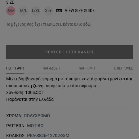
SIZE
VIEW SIZE GUIDE
S/M
M/L
L/XL
XL+
Το μέγεθός σας έχει τελειώσει, κάντε κλικ
εδώ
ΠΡΟΣΘΗΚΗ ΣΤΟ ΚΑΛΑΘΙ
ΠΕΡΙΓΡΑΦΗ
ΠΑΡΑΔΟΣΗ
ΠΛΗΡΩΜΗ
ΕΠΙΣΤΡΟΦΕΣ
Μίντι βαμβακερό φόρεμα με τύπωμα, κοντά φαρδιά μανίκια και
αποσπώμενη ζώνη μέσης από το ίδιο ύφασμα.
Σύνθεση: 100%COT
Παράγεται στην Ελλάδα
ΧΡΩΜΑ:
ΠΟΛΥΧΡΩΜΟ
PATTERN:
ΜΟΤΙΒΟ
ΚΩΔΙΚΟΣ:
PEA-SS26-12702-S/M