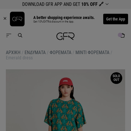
DOWNLOAD GFR APP AND GET
10% OFF
🔗
A better shopping experience awaits.
Get the App
Get 10% EXTRA discount in the App.
ΑΡΧΙΚΉ
/
ΕΝΔΥΜΑΤΑ
/
ΦΟΡΕΜΑΤΑ
/
ΜΙΝΤΙ ΦΟΡΕΜΑΤΑ
/
Emerald dress
SOLD
OUT