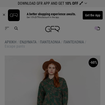
DOWNLOAD GFR APP AND GET
10% OFF
🔗
A better shopping experience awaits.
Get the App
Get 10% EXTRA discount in the App.
ΑΡΧΙΚΉ
/
ΕΝΔΥΜΑΤΑ
/
ΠΑΝΤΕΛΟΝΙΑ
/
ΠΑΝΤΕΛΟΝΙΑ
/
Escape pants
-60%