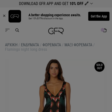
DOWNLOAD GFR APP AND GET
10% OFF
🔗
A better shopping experience awaits.
Get the App
Get 10% EXTRA discount in the App.
ΑΡΧΙΚΉ
/
ΕΝΔΥΜΑΤΑ
/
ΦΟΡΕΜΑΤΑ
/
ΜΑΞΙ ΦΟΡΕΜΑΤΑ
/
Flamingo night long dress
SOLD
OUT