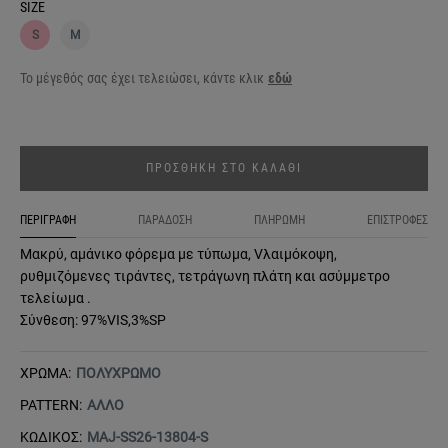
SIZE
S
M
Το μέγεθός σας έχει τελειώσει, κάντε κλικ
εδώ
ΠΡΟΣΘΗΚΗ ΣΤΟ ΚΑΛΑΘΙ
ΠΕΡΙΓΡΑΦΗ
ΠΑΡΑΔΟΣΗ
ΠΛΗΡΩΜΗ
ΕΠΙΣΤΡΟΦΕΣ
Μακρύ, αμάνικο φόρεμα με τύπωμα, Vλαιμόκοψη,
ρυθμιζόμενες τιράντες, τετράγωνη πλάτη και ασύμμετρο
τελείωμα .
Σύνθεση: 97%VIS,3%SP
ΧΡΩΜΑ:
ΠΟΛΥΧΡΩΜΟ
PATTERN:
ΑΛΛΟ
ΚΩΔΙΚΟΣ:
MAJ-SS26-13804-S