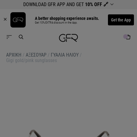
DOWNLOAD GFR APP AND GET
10% OFF
🔗
A better shopping experience awaits.
Get the App
Get 10% EXTRA discount in the App.
ΑΡΧΙΚΉ
/
ΑΞΕΣΟΥΑΡ
/
ΓΥΑΛΙΑ ΗΛΙΟΥ
/
Gigi gold/pink sunglasses