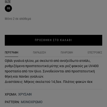
SIZE
OS
Μόνο 2 σε απόθεμα
ΠΡΟΣΘΗΚΗ ΣΤΟ ΚΑΛΑΘΙ
ΠΕΡΙΓΡΑΦΗ
ΠΑΡΑΔΟΣΗ
ΠΛΗΡΩΜΗ
ΕΠΙΣΤΡΟΦΕΣ
Οβάλ γυαλιά ηλίου, με σκελετό από ανοξείδωτο ατσάλι,
ρυθμιζόμενα προστατευτικά μύτης και ροζ φακούς με UV400
προστασία από τον ήλιο. Συνοδεύονται από προστατευτική
θήκη και πανάκι γυαλιών.
Διαστάσεις: Μήκος σκελετού 14,5εκ. Πλάτος φακών 4εκ
ΧΡΩΜΑ:
ΧΡΥΣΑΦΙ
PATTERN:
ΜΟΝΟΧΡΩΜΟ