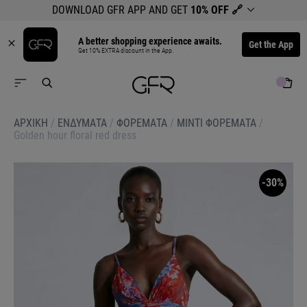
DOWNLOAD GFR APP AND GET
10% OFF
🔗
A better shopping experience awaits.
Get the App
Get 10% EXTRA discount in the App.
ΑΡΧΙΚΉ
/
ΕΝΔΥΜΑΤΑ
/
ΦΟΡΕΜΑΤΑ
/
ΜΙΝΤΙ ΦΟΡΕΜΑΤΑ
/
Golden hour floral red dress
-30%