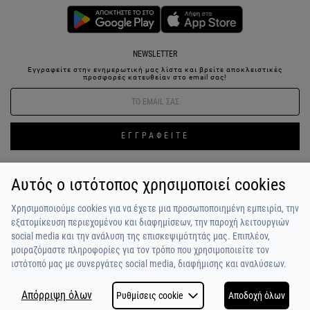
NEWSLETTER
Εγγραφείτε στην ενημερωτική μας λίστα και βρείτε αποκλειστικές
προσφορές κατευθείαν στο email σας!
ΕΓΓΡΑΦΕΙΤΕ
Αυτός ο ιστότοπος χρησιμοποιεί cookies
ΣΥΝΔΕΣΗ / ΕΓΓΡΑΦΗ
ΑΓΑΠΗΜΕΝΑ
ΕΠΙΚΟΙΝΩΝΙΑ
Χρησιμοποιούμε cookies για να έχετε μια προσωποποιημένη εμπειρία, την
ΟΡΟΙ ΧΡΗΣΗΣ
ΠΛΗΡΩΜΗ / ΑΠΟΣΤΟΛΗ
ΠΟΛΙΤΙΚΗ ΑΠΟΡΡΗΤΟΥ
ΣΧΟΛΙΑ
εξατομίκευση περιεχομένου και διαφημίσεων, την παροχή λειτουργιών
ΠΕΛΑΤΩΝ
ΠΟΙΟΙ ΕΙΜΑΣΤΕ
ALPHA BONUS
Η ΟΜΑΔΑ
social media και την ανάλυση της επισκεψιμότητάς μας. Επιπλέον,
μοιραζόμαστε πληροφορίες για τον τρόπο που χρησιμοποιείτε τον
ιστότοπό μας με συνεργάτες social media, διαφήμισης και αναλύσεων.
Απόρριψη όλων
Ρυθμίσεις cookie
Αποδοχή όλων
COPYRIGHT © 2026
MADE BY
NETSTUDIO