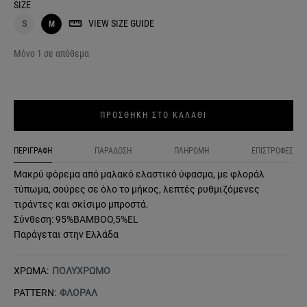
SIZE
VIEW SIZE GUIDE
S
M
Μόνο 1 σε απόθεμα
ΠΡΟΣΘΗΚΗ ΣΤΟ ΚΑΛΑΘΙ
ΠΕΡΙΓΡΑΦΗ
ΠΑΡΑΔΟΣΗ
ΠΛΗΡΩΜΗ
ΕΠΙΣΤΡΟΦΕΣ
Μακρύ φόρεμα από μαλακό ελαστικό ύφασμα, με φλοράλ
τύπωμα, σούρες σε όλο το μήκος, λεπτές ρυθμιζόμενες
τιράντες και σκίσιμο μπροστά.
Σύνθεση: 95%BAMBOO,5%EL
Παράγεται στην Ελλάδα
ΧΡΩΜΑ:
ΠΟΛΥΧΡΩΜΟ
PATTERN:
ΦΛΟΡΑΛ