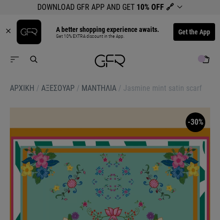
DOWNLOAD GFR APP AND GET
10% OFF
🔗
A better shopping experience awaits.
Get the App
Get 10% EXTRA discount in the App.
ΑΡΧΙΚΉ
/
ΑΞΕΣΟΥΑΡ
/
ΜΑΝΤΗΛΙΑ
/
Jasmine mint satin scarf
-30%