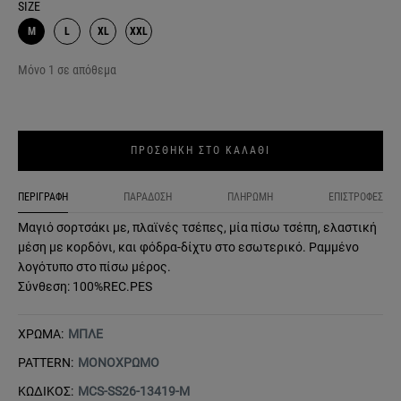
SIZE
M
L
XL
XXL
Μόνο 1 σε απόθεμα
ΠΡΟΣΘΗΚΗ ΣΤΟ ΚΑΛΑΘΙ
ΠΕΡΙΓΡΑΦΗ
ΠΑΡΑΔΟΣΗ
ΠΛΗΡΩΜΗ
ΕΠΙΣΤΡΟΦΕΣ
Μαγιό σορτσάκι με, πλαϊνές τσέπες, μία πίσω τσέπη, ελαστική
μέση με κορδόνι, και φόδρα-δίχτυ στο εσωτερικό. Ραμμένο
λογότυπο στο πίσω μέρος.
Σύνθεση: 100%REC.PES
ΧΡΩΜΑ:
ΜΠΛΕ
PATTERN:
ΜΟΝΟΧΡΩΜΟ
ΚΩΔΙΚΟΣ:
MCS-SS26-13419-M