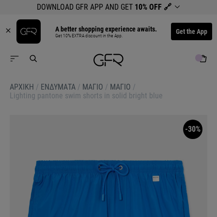
DOWNLOAD GFR APP AND GET
10% OFF
🔗
A better shopping experience awaits.
Get the App
Get 10% EXTRA discount in the App.
ΑΡΧΙΚΉ
/
ΕΝΔΥΜΑΤΑ
/
ΜΑΓΙΟ
/
ΜΑΓΙΟ
/
Lighting pantone swim shorts in solid bright blue
-30%