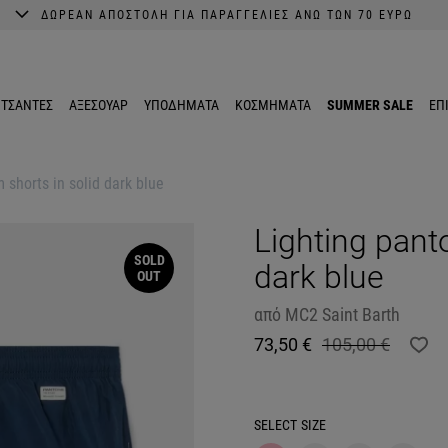
ΔΩΡΕΑΝ ΑΠΟΣΤΟΛΗ ΓΙΑ ΠΑΡΑΓΓΕΛΙΕΣ ΑΝΩ ΤΩΝ 70 ΕΥΡΩ
A better shopping experience awaits.
Get 10% EXTRA discount in the App.
ΤΣΑΝΤΕΣ
ΑΞΕΣΟΥΑΡ
ΥΠΟΔΗΜΑΤΑ
ΚΟΣΜΗΜΑΤΑ
SUMMER SALE
ΕΠ
 shorts in solid dark blue
Lighting pant
SOLD
dark blue
OUT
από
MC2 Saint Barth
73,50 €
105,00 €
SELECT
SIZE