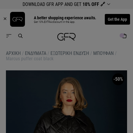
DOWNLOAD GFR APP AND GET
10% OFF
🔗
A better shopping experience awaits.
Get the App
Get 10% EXTRA discount in the App.
ΑΡΧΙΚΉ
/
ΕΝΔΥΜΑΤΑ
/
ΕΞΩΤΕΡΙΚΗ ΕΝΔΥΣΗ
/
ΜΠΟΥΦΑΝ
/
Marcus puffer coat black
-50%