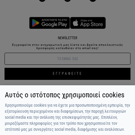
NEWSLETTER
Εγγραφείτε στην ενημερωτική μας λίστα και βρείτε αποκλειστικές
προσφορές κατευθείαν στο email σας!
ΕΓΓΡΑΦΕΙΤΕ
Αυτός ο ιστότοπος χρησιμοποιεί cookies
ΣΥΝΔΕΣΗ / ΕΓΓΡΑΦΗ
ΑΓΑΠΗΜΕΝΑ
ΕΠΙΚΟΙΝΩΝΙΑ
Χρησιμοποιούμε cookies για να έχετε μια προσωποποιημένη εμπειρία, την
ΟΡΟΙ ΧΡΗΣΗΣ
ΠΛΗΡΩΜΗ / ΑΠΟΣΤΟΛΗ
ΠΟΛΙΤΙΚΗ ΑΠΟΡΡΗΤΟΥ
ΣΧΟΛΙΑ
εξατομίκευση περιεχομένου και διαφημίσεων, την παροχή λειτουργιών
ΠΕΛΑΤΩΝ
ΠΟΙΟΙ ΕΙΜΑΣΤΕ
ALPHA BONUS
Η ΟΜΑΔΑ
social media και την ανάλυση της επισκεψιμότητάς μας. Επιπλέον,
μοιραζόμαστε πληροφορίες για τον τρόπο που χρησιμοποιείτε τον
ιστότοπό μας με συνεργάτες social media, διαφήμισης και αναλύσεων.