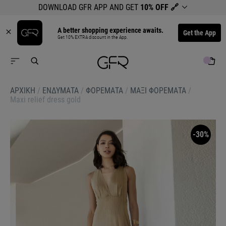
DOWNLOAD GFR APP AND GET
10% OFF
🔗
A better shopping experience awaits.
Get the App
Get 10% EXTRA discount in the App.
ΑΡΧΙΚΉ
/
ΕΝΔΥΜΑΤΑ
/
ΦΟΡΕΜΑΤΑ
/
ΜΑΞΙ ΦΟΡΕΜΑΤΑ
/
Maxi relief dress gold
-30%