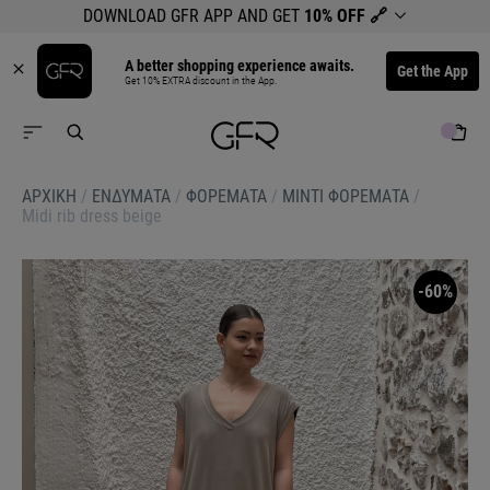
DOWNLOAD GFR APP AND GET
10% OFF
🔗
A better shopping experience awaits.
Get the App
Get 10% EXTRA discount in the App.
ΑΡΧΙΚΉ
/
ΕΝΔΥΜΑΤΑ
/
ΦΟΡΕΜΑΤΑ
/
ΜΙΝΤΙ ΦΟΡΕΜΑΤΑ
/
Midi rib dress beige
-60%