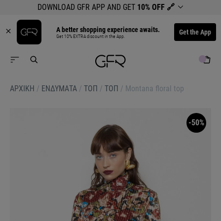
DOWNLOAD GFR APP AND GET
10% OFF
🔗
A better shopping experience awaits.
Get the App
Get 10% EXTRA discount in the App.
ΑΡΧΙΚΉ
/
ΕΝΔΥΜΑΤΑ
/
ΤΟΠ
/
ΤΟΠ
/
Montana floral top
-50%