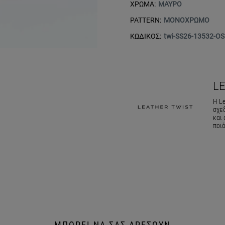
ΧΡΩΜΑ:
ΜΑΥΡΟ
PATTERN:
ΜΟΝΟΧΡΩΜΟ
ΚΩΔΙΚΟΣ:
twi-SS26-13532-OS
L
Η Le
σχε
και 
ποιό
ΜΠΟΡΕΙ ΝΑ ΣΑΣ ΑΡΕΣΟΥΝ