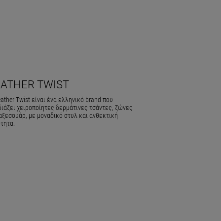
EATHER TWIST
ather Twist είναι ένα ελληνικό brand που
διάζει χειροποίητες δερμάτινες τσάντες, ζώνες
αξεσουάρ, με μοναδικό στυλ και ανθεκτική
τητα.