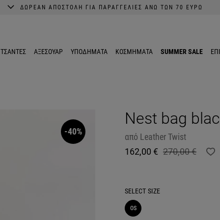
ΔΩΡΕΑΝ ΑΠΟΣΤΟΛΗ ΓΙΑ ΠΑΡΑΓΓΕΛΙΕΣ ΑΝΩ ΤΩΝ 70 ΕΥΡΩ
A better shopping experience awaits.
Get 10% EXTRA discount in the App.
ΤΣΑΝΤΕΣ
ΑΞΕΣΟΥΑΡ
ΥΠΟΔΗΜΑΤΑ
ΚΟΣΜΗΜΑΤΑ
SUMMER SALE
ΕΠ
Nest bag bla
-40%
από
Leather Twist
162,00 €
270,00 €
SELECT
SIZE
OS