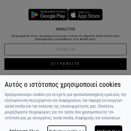
NEWSLETTER
Εγγραφείτε στην ενημερωτική μας λίστα και βρείτε αποκλειστικές
προσφορές κατευθείαν στο email σας!
ΕΓΓΡΑΦΕΙΤΕ
Αυτός ο ιστότοπος χρησιμοποιεί cookies
ΣΥΝΔΕΣΗ / ΕΓΓΡΑΦΗ
ΑΓΑΠΗΜΕΝΑ
ΕΠΙΚΟΙΝΩΝΙΑ
Χρησιμοποιούμε cookies για να έχετε μια προσωποποιημένη εμπειρία, την
ΟΡΟΙ ΧΡΗΣΗΣ
ΠΛΗΡΩΜΗ / ΑΠΟΣΤΟΛΗ
ΠΟΛΙΤΙΚΗ ΑΠΟΡΡΗΤΟΥ
ΣΧΟΛΙΑ
εξατομίκευση περιεχομένου και διαφημίσεων, την παροχή λειτουργιών
ΠΕΛΑΤΩΝ
ΠΟΙΟΙ ΕΙΜΑΣΤΕ
ALPHA BONUS
Η ΟΜΑΔΑ
social media και την ανάλυση της επισκεψιμότητάς μας. Επιπλέον,
μοιραζόμαστε πληροφορίες για τον τρόπο που χρησιμοποιείτε τον
ιστότοπό μας με συνεργάτες social media, διαφήμισης και αναλύσεων.