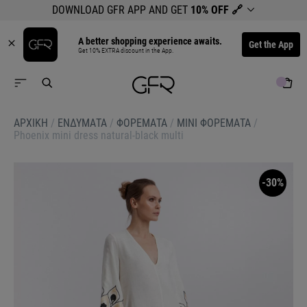
DOWNLOAD GFR APP AND GET
10% OFF
🔗
A better shopping experience awaits.
Get the App
Get 10% EXTRA discount in the App.
ΑΡΧΙΚΉ
/
ΕΝΔΥΜΑΤΑ
/
ΦΟΡΕΜΑΤΑ
/
ΜΙΝΙ ΦΟΡΕΜΑΤΑ
/
Phoenix mini dress natural-black multi
-30%