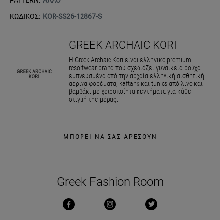
PATTERN:
ΑΛΛΟ
ΚΩΔΙΚΟΣ:
KOR-SS26-12867-S
GREEK ARCHAIC KORI
Η Greek Archaic Kori είναι ελληνικό premium
resortwear brand που σχεδιάζει γυναικεία ρούχα
εμπνευσμένα από την αρχαία ελληνική αισθητική —
αέρινα φορέματα, kaftans και tunics από λινό και
βαμβάκι με χειροποίητα κεντήματα για κάθε
στιγμή της μέρας.
ΜΠΟΡΕΙ ΝΑ ΣΑΣ ΑΡΕΣΟΥΝ
Greek Fashion Room