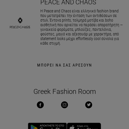
PEACE AND CHAOS
Η Peace and Chaos είναι ελληνικό fashion brand
που μετατρέπει την ένταση των αντιθέσεων σε
στυλ. Έντονα prints, τολμηρά μοτίβα και boho
αισθητική που αρνείται να περάσει απαρατήρητη —
γυναικεία φορέματα, μπλούζες, παντελόνια,
φούστες, μαγιό και αξεσουάρ με χαρακτήρα, από
statement looks μέχρι effortlessly cool σύνολα για
κάθε στιγμή.
ΜΠΟΡΕΙ ΝΑ ΣΑΣ ΑΡΕΣΟΥΝ
Greek Fashion Room