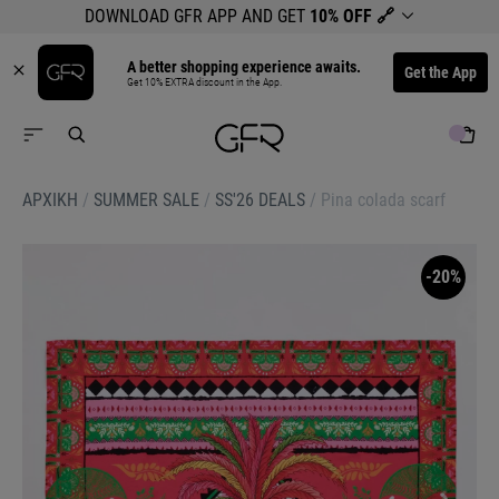
DOWNLOAD GFR APP AND GET
10% OFF
🔗
A better shopping experience awaits.
Get the App
Get 10% EXTRA discount in the App.
ΑΡΧΙΚΉ
/
SUMMER SALE
/
SS'26 DEALS
/
Pina colada scarf
-20%