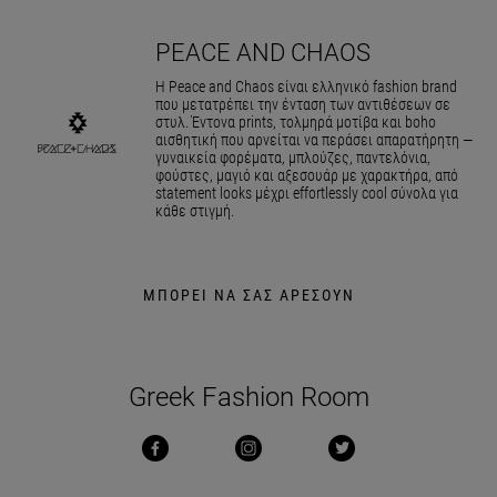
PEACE AND CHAOS
Η Peace and Chaos είναι ελληνικό fashion brand
που μετατρέπει την ένταση των αντιθέσεων σε
στυλ. Έντονα prints, τολμηρά μοτίβα και boho
αισθητική που αρνείται να περάσει απαρατήρητη —
γυναικεία φορέματα, μπλούζες, παντελόνια,
φούστες, μαγιό και αξεσουάρ με χαρακτήρα, από
statement looks μέχρι effortlessly cool σύνολα για
κάθε στιγμή.
ΜΠΟΡΕΙ ΝΑ ΣΑΣ ΑΡΕΣΟΥΝ
Greek Fashion Room