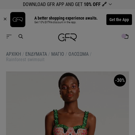
DOWNLOAD GFR APP AND GET
10% OFF
🔗
A better shopping experience awaits.
Get the App
Get 10% EXTRA discount in the App.
ΑΡΧΙΚΉ
/
ΕΝΔΥΜΑΤΑ
/
ΜΑΓΙΟ
/
ΟΛΟΣΩΜΑ
/
Rainforest swimsuit
-30%