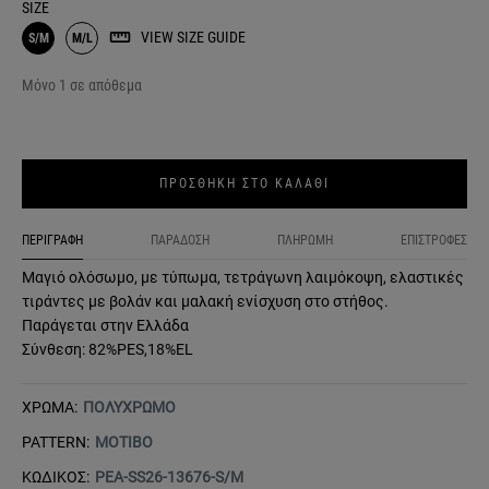
SIZE
VIEW SIZE GUIDE
S/M
M/L
Μόνο 1 σε απόθεμα
ΠΡΟΣΘΗΚΗ ΣΤΟ ΚΑΛΑΘΙ
ΠΕΡΙΓΡΑΦΗ
ΠΑΡΑΔΟΣΗ
ΠΛΗΡΩΜΗ
ΕΠΙΣΤΡΟΦΕΣ
Μαγιό ολόσωμο, με τύπωμα, τετράγωνη λαιμόκοψη, ελαστικές
τιράντες με βολάν και μαλακή ενίσχυση στο στήθος.
Παράγεται στην Ελλάδα
Σύνθεση: 82%PES,18%EL
ΧΡΩΜΑ:
ΠΟΛΥΧΡΩΜΟ
PATTERN:
ΜΟΤΙΒΟ
ΚΩΔΙΚΟΣ:
PEA-SS26-13676-S/M