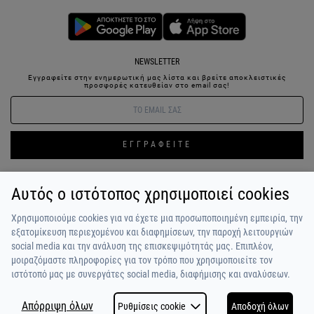
NEWSLETTER
Εγγραφείτε στην ενημερωτική μας λίστα και βρείτε αποκλειστικές
προσφορές κατευθείαν στο email σας!
ΕΓΓΡΑΦΕΙΤΕ
Αυτός ο ιστότοπος χρησιμοποιεί cookies
ΣΥΝΔΕΣΗ / ΕΓΓΡΑΦΗ
ΑΓΑΠΗΜΕΝΑ
ΕΠΙΚΟΙΝΩΝΙΑ
Χρησιμοποιούμε cookies για να έχετε μια προσωποποιημένη εμπειρία, την
ΟΡΟΙ ΧΡΗΣΗΣ
ΠΛΗΡΩΜΗ / ΑΠΟΣΤΟΛΗ
ΠΟΛΙΤΙΚΗ ΑΠΟΡΡΗΤΟΥ
ΣΧΟΛΙΑ
εξατομίκευση περιεχομένου και διαφημίσεων, την παροχή λειτουργιών
ΠΕΛΑΤΩΝ
ΠΟΙΟΙ ΕΙΜΑΣΤΕ
ALPHA BONUS
Η ΟΜΑΔΑ
social media και την ανάλυση της επισκεψιμότητάς μας. Επιπλέον,
μοιραζόμαστε πληροφορίες για τον τρόπο που χρησιμοποιείτε τον
ιστότοπό μας με συνεργάτες social media, διαφήμισης και αναλύσεων.
Απόρριψη όλων
Ρυθμίσεις cookie
Αποδοχή όλων