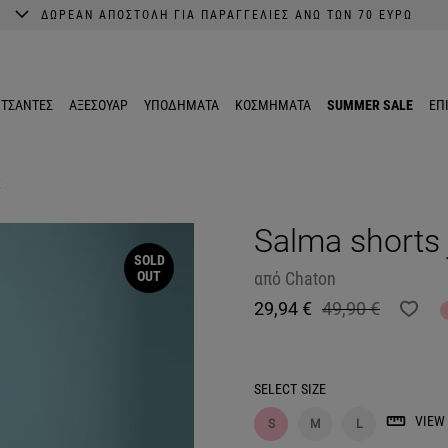
ΔΩΡΕΑΝ ΑΠΟΣΤΟΛΗ ΓΙΑ ΠΑΡΑΓΓΕΛΙΕΣ ΑΝΩ ΤΩΝ 70 ΕΥΡΩ
A better shopping experience awaits.
Get 10% EXTRA discount in the App.
ΤΣΑΝΤΕΣ
ΑΞΕΣΟΥΑΡ
ΥΠΟΔΗΜΑΤΑ
ΚΟΣΜΗΜΑΤΑ
SUMMER SALE
ΕΠ
k
Salma shorts 
SOLD
OUT
από
Chaton
29,94 €
49,90 €
SELECT
SIZE
VIEW 
S
M
L