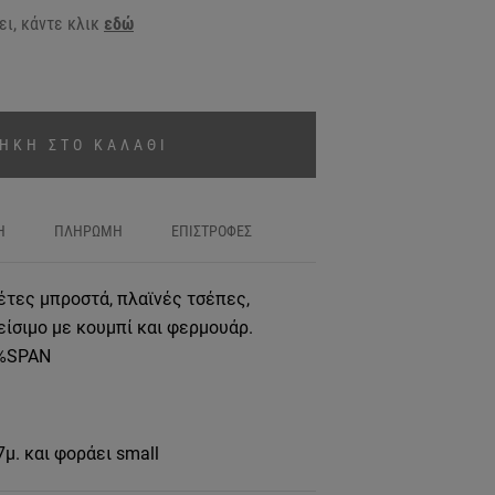
ι, κάντε κλικ
εδώ
ΗΚΗ ΣΤΟ ΚΑΛΑΘΙ
Η
ΠΛΗΡΩΜΗ
ΕΠΙΣΤΡΟΦΕΣ
έτες μπροστά, πλαϊνές τσέπες,
ίσιμο με κουμπί και φερμουάρ.
2%SPAN
7μ. και φοράει small