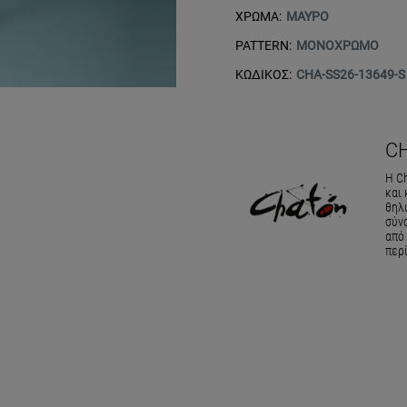
ΧΡΩΜΑ:
ΜΑΥΡΟ
PATTERN:
ΜΟΝΟΧΡΩΜΟ
ΚΩΔΙΚΟΣ:
CHA-SS26-13649-S
C
Η Ch
και
θηλ
σύνο
από
περ