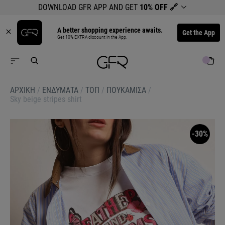
DOWNLOAD GFR APP AND GET
10% OFF
🔗
A better shopping experience awaits.
Get the App
Get 10% EXTRA discount in the App.
ΑΡΧΙΚΉ
/
ΕΝΔΥΜΑΤΑ
/
ΤΟΠ
/
ΠΟΥΚΑΜΙΣΑ
/
Sky beige stripes shirt
-30%