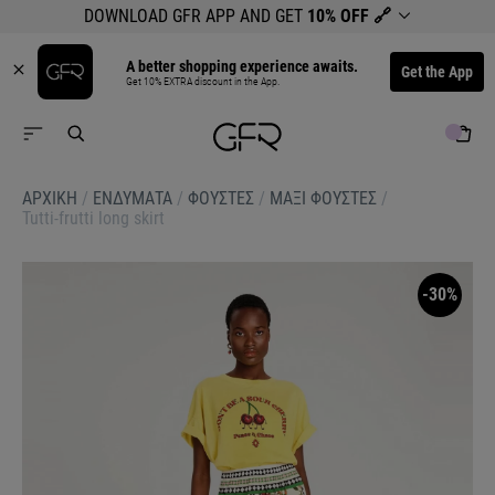
DOWNLOAD GFR APP AND GET
10% OFF
🔗
A better shopping experience awaits.
Get the App
Get 10% EXTRA discount in the App.
ΑΡΧΙΚΉ
/
ΕΝΔΥΜΑΤΑ
/
ΦΟΥΣΤΕΣ
/
ΜΑΞΙ ΦΟΥΣΤΕΣ
/
Tutti-frutti long skirt
-30%