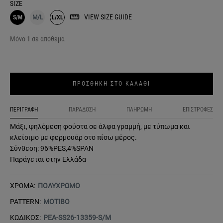
SIZE
VIEW SIZE GUIDE
S/M
M/L
L/XL
Μόνο 1 σε απόθεμα
ΠΡΟΣΘΗΚΗ ΣΤΟ ΚΑΛΑΘΙ
ΠΕΡΙΓΡΑΦΗ
ΠΑΡΑΔΟΣΗ
ΠΛΗΡΩΜΗ
ΕΠΙΣΤΡΟΦΕΣ
Μάξι, ψηλόμεση φούστα σε άλφα γραμμή, με τύπωμα και
κλείσιμο με φερμουάρ στο πίσω μέρος.
Σύνθεση: 96%PES,4%SPAN
Παράγεται στην Ελλάδα
ΧΡΩΜΑ:
ΠΟΛΥΧΡΩΜΟ
PATTERN:
ΜΟΤΙΒΟ
ΚΩΔΙΚΟΣ:
PEA-SS26-13359-S/M