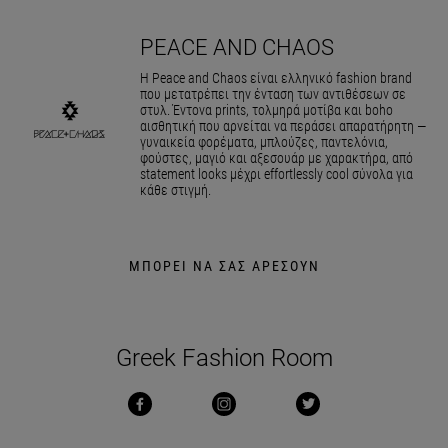
PEACE AND CHAOS
Η Peace and Chaos είναι ελληνικό fashion brand
που μετατρέπει την ένταση των αντιθέσεων σε
στυλ. Έντονα prints, τολμηρά μοτίβα και boho
αισθητική που αρνείται να περάσει απαρατήρητη —
γυναικεία φορέματα, μπλούζες, παντελόνια,
φούστες, μαγιό και αξεσουάρ με χαρακτήρα, από
statement looks μέχρι effortlessly cool σύνολα για
κάθε στιγμή.
ΜΠΟΡΕΙ ΝΑ ΣΑΣ ΑΡΕΣΟΥΝ
Greek Fashion Room