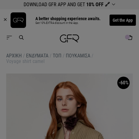
DOWNLOAD GFR APP AND GET
10% OFF
🔗
A better shopping experience awaits.
Get the App
Get 10% EXTRA discount in the App.
ΑΡΧΙΚΉ
/
ΕΝΔΥΜΑΤΑ
/
ΤΟΠ
/
ΠΟΥΚΑΜΙΣΑ
/
Voyage shirt camel
-60%