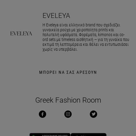
EVELEYA
Η Eveleya είναι ελληνικό brand που σχεδιάζει
γυναικεία ρούχα με χειροποίητα prints και
πολυτελή υφάσματα. Φορέματα, kimonos και co-
ord sets με timeless αισθητική — για τη γυναίκα που
εκτιμά τη λεπτομέρεια και θέλει να εντυπωσιάσει
χωρίς να υπερβάλει.
ΜΠΟΡΕΙ ΝΑ ΣΑΣ ΑΡΕΣΟΥΝ
Greek Fashion Room