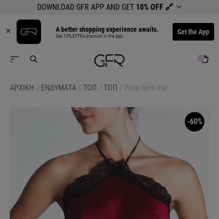
DOWNLOAD GFR APP AND GET
10% OFF
🔗
A better shopping experience awaits.
Get the App
Get 10% EXTRA discount in the App.
ΑΡΧΙΚΉ
/
ΕΝΔΥΜΑΤΑ
/
ΤΟΠ
/
ΤΟΠ
/
Wine lace top
-60%