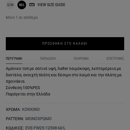
VIEW SIZE GUIDE
S/M
M/L
Μόνο 1 σε απόθεμα
ΠΡΟΣΘΗΚΗ ΣΤΟ ΚΑΛΑΘΙ
ΠΕΡΙΓΡΑΦΗ
ΠΑΡΑΔΟΣΗ
ΠΛΗΡΩΜΗ
ΕΠΙΣΤΡΟΦΕΣ
Αμάνικο τοπ με σατινέ υφή, halter λαιμόκοψη, λεπτομέρεια με
δαντέλα, ανοιχτή πλάτη και δέσιμο στο λαιμό και την πλάτη με
σχοινάκια.
Σύνθεση:100%PES
Παράγεται στην Ελλάδα
ΧΡΩΜΑ:
ΚΟΚΚΙΝΟ
PATTERN:
ΜΟΝΟΧΡΩΜΟ
ΚΩΔΙΚΟΣ:
EVE-FW25-12598-M/L