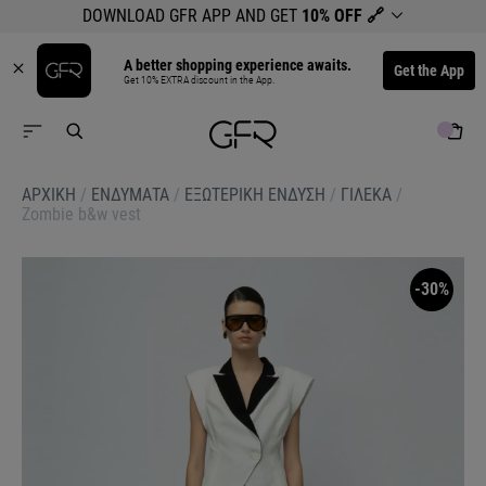
DOWNLOAD GFR APP AND GET
10% OFF
🔗
A better shopping experience awaits.
Get the App
Get 10% EXTRA discount in the App.
ΑΡΧΙΚΉ
/
ΕΝΔΥΜΑΤΑ
/
ΕΞΩΤΕΡΙΚΗ ΕΝΔΥΣΗ
/
ΓΙΛΕΚΑ
/
Zombie b&w vest
-30%