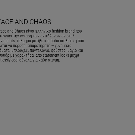
EACE AND CHAOS
ace and Chaos είναι ελληνικό fashion brand που
ατρέπει την ένταση των αντιθέσεων σε στυλ.
να prints, τολμηρά μοτίβα και boho αισθητική που
είται να περάσει απαρατήρητη — γυναικεία
ματα, μπλούζες, παντελόνια, φούστες, μαγιό και
ουάρ με χαρακτήρα, από statement looks μέχρι
rtlessly cool σύνολα για κάθε στιγμή.