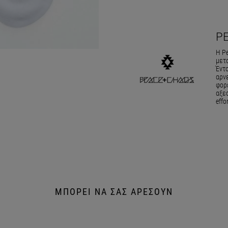
P
Η Pe
μετ
Έντο
αρν
φορέ
αξεσ
effo
ΜΠΟΡΕΙ ΝΑ ΣΑΣ ΑΡΕΣΟΥΝ