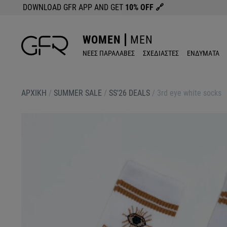
DOWNLOAD GFR APP AND GET
10% OFF
🔗
WOMEN
MEN
ΝΕΕΣ ΠΑΡΑΛΑΒΕΣ
ΣΧΕΔΙΑΣΤΕΣ
ΕΝΔΥΜΑΤΑ
ΑΡΧΙΚΉ
/
SUMMER SALE
/
SS'26 DEALS
/
3rd eye white socks