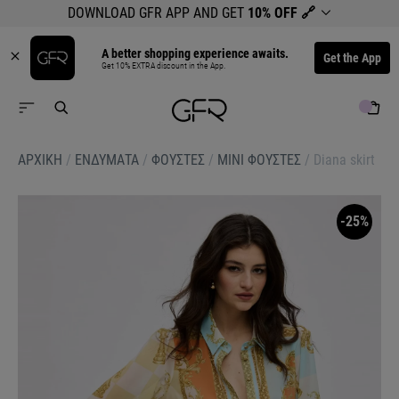
DOWNLOAD GFR APP AND GET
10% OFF
🔗
A better shopping experience awaits.
Get the App
Get 10% EXTRA discount in the App.
ΑΡΧΙΚΉ
/
ΕΝΔΥΜΑΤΑ
/
ΦΟΥΣΤΕΣ
/
ΜΙΝΙ ΦΟΥΣΤΕΣ
/
Diana skirt
-25%