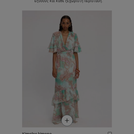
εξόδους και κάθε ξεχωριστή περίσταση.