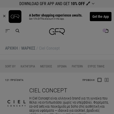
DOWNLOAD GFR APP AND GET
10% OFF
🔗
A better shopping experience awaits.
Get the App
Get 10% EXTRA discount in the App.
ΑΡΧΙΚΉ
/
ΜΆΡΚΕΣ
/
Ciel Concept
0
0
0
0
SORT BY
ΚΑΤΗΓΟΡΙΑ
ΜΕΓΕΘΟΣ
ΧΡΩΜΑ
PATTERN
ΕΥΡΟΣ ΤΙΜΗΣ
121 ΠΡΟΪΟΝΤΑ
ΠΡΟΒΟΛΗ
CIEL CONCEPT
Η Ciel Concept είναι ελληνικό brand για τη γυναίκα που
θέλει να εντυπωσιάσει χωρίς να υπερβάλει. Φορέματα,
co-ord sets και πουκάμισα με boho chic αισθητική και
αέρινα υφάσματα — ιδανικά για cocktail, βραδινές