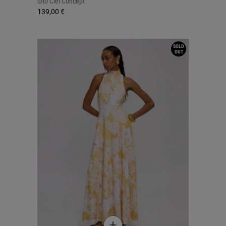
από
Ciel Concept
139,00 €
SOLD
OUT