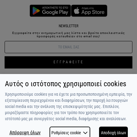
NEWSLETTER
Εγγραφείτε στην ενημερωτική μας λίστα και βρείτε αποκλειστικές
προσφορές κατευθείαν στο email σας!
ΕΓΓΡΑΦΕΙΤΕ
Αυτός ο ιστότοπος χρησιμοποιεί cookies
ΣΥΝΔΕΣΗ / ΕΓΓΡΑΦΗ
ΑΓΑΠΗΜΕΝΑ
ΕΠΙΚΟΙΝΩΝΙΑ
Χρησιμοποιούμε cookies για να έχετε μια προσωποποιημένη εμπειρία, την
ΟΡΟΙ ΧΡΗΣΗΣ
ΠΛΗΡΩΜΗ / ΑΠΟΣΤΟΛΗ
ΠΟΛΙΤΙΚΗ ΑΠΟΡΡΗΤΟΥ
ΣΧΟΛΙΑ
εξατομίκευση περιεχομένου και διαφημίσεων, την παροχή λειτουργιών
ΠΕΛΑΤΩΝ
ΠΟΙΟΙ ΕΙΜΑΣΤΕ
ALPHA BONUS
Η ΟΜΑΔΑ
social media και την ανάλυση της επισκεψιμότητάς μας. Επιπλέον,
μοιραζόμαστε πληροφορίες για τον τρόπο που χρησιμοποιείτε τον
ιστότοπό μας με συνεργάτες social media, διαφήμισης και αναλύσεων.
Απόρριψη όλων
Ρυθμίσεις cookie
Αποδοχή όλων