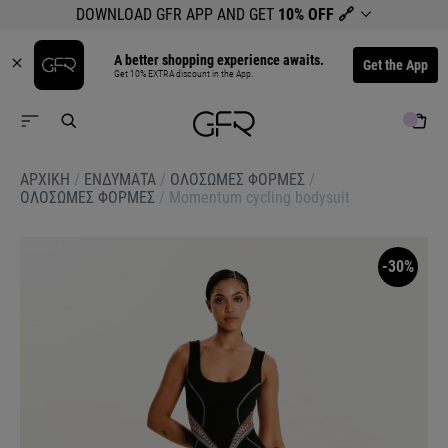
DOWNLOAD GFR APP AND GET
10% OFF
🔗
A better shopping experience awaits.
Get the App
Get 10% EXTRA discount in the App.
ΑΡΧΙΚΉ
/
ΕΝΔΥΜΑΤΑ
/
ΟΛΟΣΩΜΕΣ ΦΟΡΜΕΣ
/
ΟΛΟΣΩΜΕΣ ΦΟΡΜΕΣ
/
Momentum cycling bodysuit
-30%