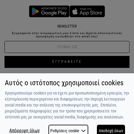
NEWSLETTER
Εγγραφείτε στην ενημερωτική μας λίστα και βρείτε αποκλειστικές
προσφορές κατευθείαν στο email σας!
ΕΓΓΡΑΦΕΙΤΕ
Αυτός ο ιστότοπος χρησιμοποιεί cookies
ΣΥΝΔΕΣΗ / ΕΓΓΡΑΦΗ
ΑΓΑΠΗΜΕΝΑ
ΕΠΙΚΟΙΝΩΝΙΑ
Χρησιμοποιούμε cookies για να έχετε μια προσωποποιημένη εμπειρία, την
ΟΡΟΙ ΧΡΗΣΗΣ
ΠΛΗΡΩΜΗ / ΑΠΟΣΤΟΛΗ
ΠΟΛΙΤΙΚΗ ΑΠΟΡΡΗΤΟΥ
ΣΧΟΛΙΑ
εξατομίκευση περιεχομένου και διαφημίσεων, την παροχή λειτουργιών
ΠΕΛΑΤΩΝ
ΠΟΙΟΙ ΕΙΜΑΣΤΕ
ALPHA BONUS
Η ΟΜΑΔΑ
social media και την ανάλυση της επισκεψιμότητάς μας. Επιπλέον,
μοιραζόμαστε πληροφορίες για τον τρόπο που χρησιμοποιείτε τον
ιστότοπό μας με συνεργάτες social media, διαφήμισης και αναλύσεων.
Απόρριψη όλων
Ρυθμίσεις cookie
Αποδοχή όλων