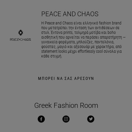
PEACE AND CHAOS
Η Peace and Chaos είναι ελληνικό fashion brand
που μετατρέπει την ένταση των αντιθέσεων σε
στυλ. Έντονα prints, τολμηρά μοτίβα και boho
αισθητική που αρνείται να περάσει απαρατήρητη —
γυναικεία φορέματα, μπλούζες, παντελόνια,
φούστες, μαγιό και αξεσουάρ με χαρακτήρα, από
statement looks μέχρι effortlessly cool σύνολα για
κάθε στιγμή.
ΜΠΟΡΕΙ ΝΑ ΣΑΣ ΑΡΕΣΟΥΝ
Greek Fashion Room