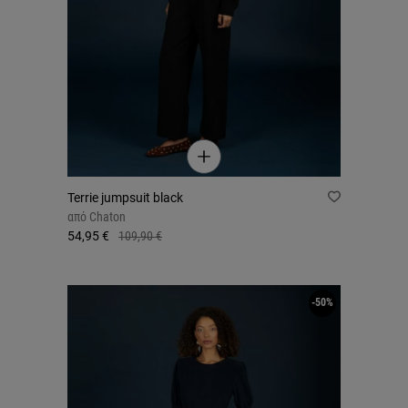
Terrie jumpsuit black
από
Chaton
54,95 €
109,90 €
-50%