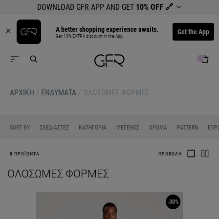
DOWNLOAD GFR APP AND GET
10% OFF
🔗
A better shopping experience awaits.
Get the App
Get 10% EXTRA discount in the App.
ΑΡΧΙΚΉ
/
ΕΝΔΥΜΑΤΑ
/
ΟΛΟΣΩΜΕΣ ΦΟΡΜΕΣ
0
0
0
0
SORT BY
ΣΧΕΔΙΑΣΤΕΣ
ΚΑΤΗΓΟΡΙΑ
ΜΕΓΕΘΟΣ
ΧΡΩΜΑ
PATTERN
ΕΥΡ
8 ΠΡΟΪΟΝΤΑ
ΠΡΟΒΟΛΗ
ΟΛΟΣΩΜΕΣ ΦΟΡΜΕΣ
-30%