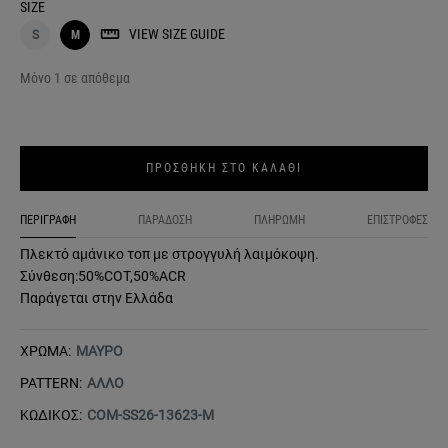
SIZE
VIEW SIZE GUIDE
S
M
Μόνο 1 σε απόθεμα
ΠΡΟΣΘΗΚΗ ΣΤΟ ΚΑΛΑΘΙ
ΠΕΡΙΓΡΑΦΗ
ΠΑΡΑΔΟΣΗ
ΠΛΗΡΩΜΗ
ΕΠΙΣΤΡΟΦΕΣ
Πλεκτό αμάνικο τοπ με στρογγυλή λαιμόκοψη.
Σύνθεση:50%COT,50%ACR
Παράγεται στην Ελλάδα
ΧΡΩΜΑ:
ΜΑΥΡΟ
PATTERN:
ΑΛΛΟ
ΚΩΔΙΚΟΣ:
COM-SS26-13623-M