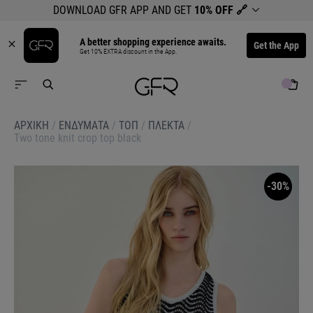
DOWNLOAD GFR APP AND GET
10% OFF
🔗
A better shopping experience awaits.
Get the App
Get 10% EXTRA discount in the App.
ΑΡΧΙΚΉ
/
ΕΝΔΥΜΑΤΑ
/
ΤΟΠ
/
ΠΛΕΚΤΑ
/
Two tone knit crop top black
-30%