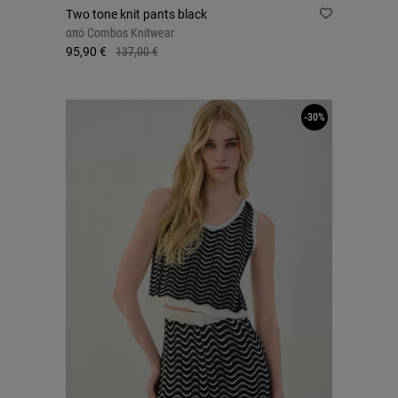
Two tone knit pants black
από
Combos Knitwear
95,90 €
137,00 €
-30%