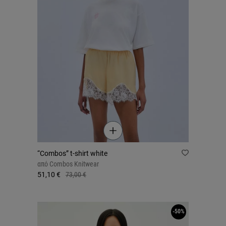
“Combos” t-shirt white
από
Combos Knitwear
51,10 €
73,00 €
-50%