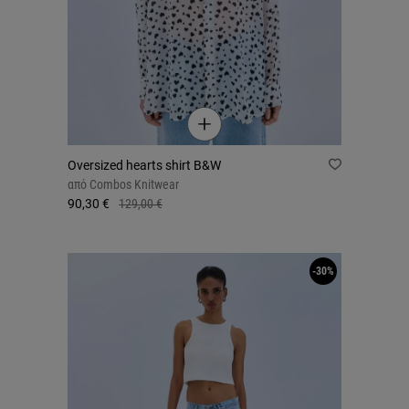
Oversized hearts shirt B&W
από
Combos Knitwear
90,30 €
129,00 €
-30%