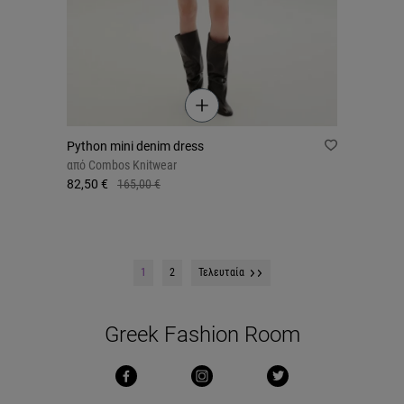
Python mini denim dress
από
Combos Knitwear
82,50 €
165,00 €
1
2
Τελευταία
Greek Fashion Room