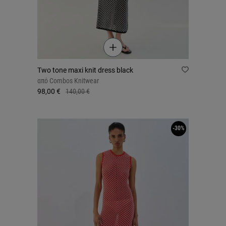
Two tone maxi knit dress black
από
Combos Knitwear
98,00 €
140,00 €
-30%