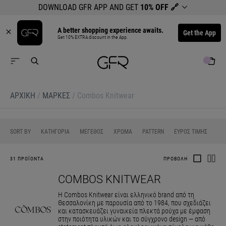
DOWNLOAD GFR APP AND GET
10% OFF
🔗
A better shopping experience awaits.
Get the App
Get 10% EXTRA discount in the App.
ΑΡΧΙΚΉ
/
ΜΆΡΚΕΣ
/
Combos Knitwear
0
0
0
0
SORT BY
ΚΑΤΗΓΟΡΙΑ
ΜΕΓΕΘΟΣ
ΧΡΩΜΑ
PATTERN
ΕΥΡΟΣ ΤΙΜΗΣ
31 ΠΡΟΪΟΝΤΑ
ΠΡΟΒΟΛΗ
COMBOS KNITWEAR
Η Combos Knitwear είναι ελληνικό brand από τη
Θεσσαλονίκη με παρουσία από το 1984, που σχεδιάζει
και κατασκευάζει γυναικεία πλεκτά ρούχα με έμφαση
στην ποιότητα υλικών και το σύγχρονο design — από