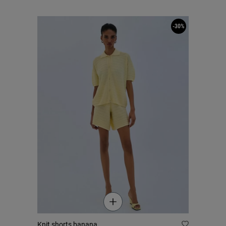
-30%
Knit shorts banana