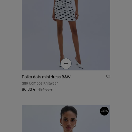
Polka dots mini dress B&W
από
Combos Knitwear
86,80 €
124,00 €
-30%