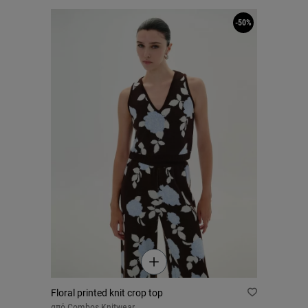
-50%
Floral printed knit crop top
από
Combos Knitwear