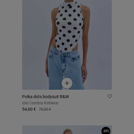
Polka dots bodysuit B&W
από
Combos Knitwear
54,60 €
78,00 €
-30%