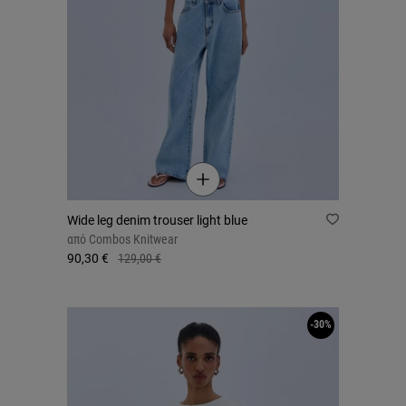
Wide leg denim trouser light blue
από
Combos Knitwear
90,30 €
129,00 €
-30%