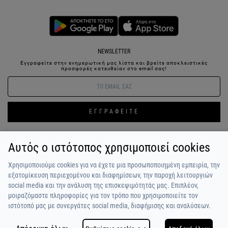
NEWSLETTER
Εγγραφείτε στην ενημερωτική μας λίστα και βρείτε αποκλειστικές
προσφορές κατευθείαν στο email σας!
ΕΓΓΡΑΦΕΙΤΕ
Αυτός ο ιστότοπος χρησιμοποιεί cookies
ΣΥΝΔΕΣΗ / ΕΓΓΡΑΦΗ
ΑΓΑΠΗΜΕΝΑ
ΕΠΙΚΟΙΝΩΝΙΑ
Χρησιμοποιούμε cookies για να έχετε μια προσωποποιημένη εμπειρία, την
ΟΡΟΙ ΧΡΗΣΗΣ
ΠΛΗΡΩΜΗ / ΑΠΟΣΤΟΛΗ
ΠΟΛΙΤΙΚΗ ΑΠΟΡΡΗΤΟΥ
ΣΧΟΛΙΑ
εξατομίκευση περιεχομένου και διαφημίσεων, την παροχή λειτουργιών
ΠΕΛΑΤΩΝ
ΠΟΙΟΙ ΕΙΜΑΣΤΕ
ALPHA BONUS
Η ΟΜΑΔΑ
social media και την ανάλυση της επισκεψιμότητάς μας. Επιπλέον,
μοιραζόμαστε πληροφορίες για τον τρόπο που χρησιμοποιείτε τον
ιστότοπό μας με συνεργάτες social media, διαφήμισης και αναλύσεων.