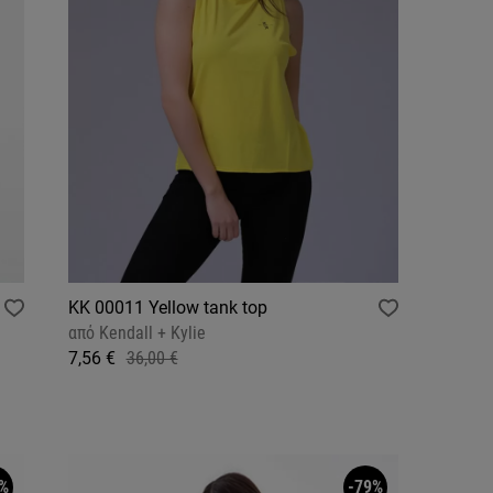
KK 00011 Yellow tank top
από
Kendall + Kylie
7,56 €
36,00 €
%
-79%