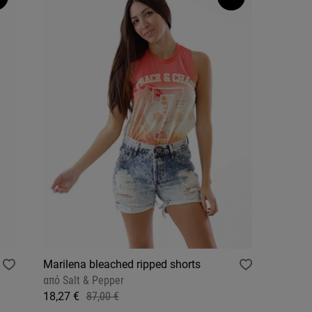
Marilena bleached ripped shorts
από
Salt & Pepper
18,27 €
87,00 €