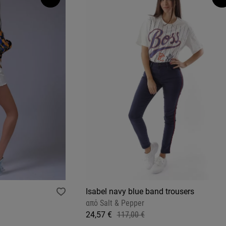
Isabel navy blue band trousers
από
Salt & Pepper
24,57 €
117,00 €