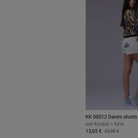
KK 00012 Denim shorts
από
Kendall + Kylie
13,65 €
65,00 €