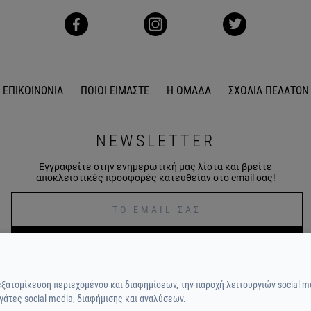
ΕΠΙΚΟΙΝΩΝΙΑ
ΠΟΙΟΙ ΕΙΜΑΣΤΕ
Η ΟΜΑΔΑ
ΣΧΟΛΙΑ ΠΕΛΑΤΩΝ
NEWSLETTER
Εγγραφείτε στην ενημερωτική μας λίστα και βρείτε
αποκλειστικές προσφορές κατευθείαν στο email σας!
ΕΓΓΡΑΦΕΙΤΕ
εξατομίκευση περιεχομένου και διαφημίσεων, την παροχή λειτουργιών social m
γάτες social media, διαφήμισης και αναλύσεων.