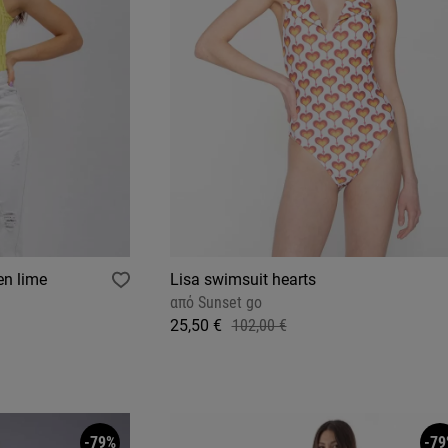
en lime
Lisa swimsuit hearts
από
Sunset go
25,50 €
102,00 €
-79%
-79