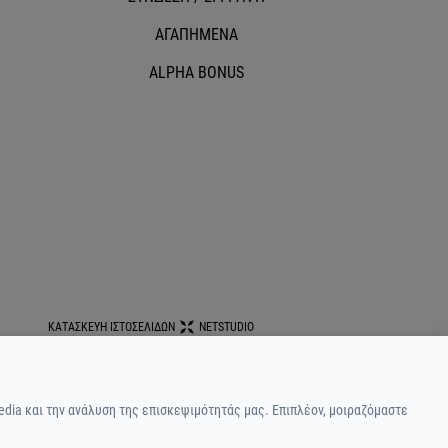
ΑΓΑΠΗΜΕΝΑ
ALPHA BONUS
ΚΑΤΑΣΚΕΥΗ ΙΣΤΟΣΕΛΙΔΩΝ
NETSTUDIO
edia και την ανάλυση της επισκεψιμότητάς μας. Επιπλέον, μοιραζόμαστε