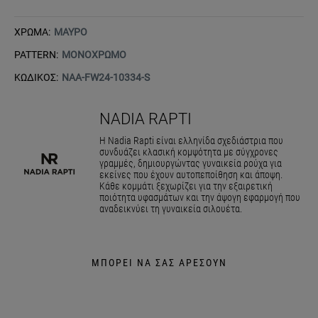
ΧΡΩΜΑ:
ΜΑΥΡΟ
PATTERN:
ΜΟΝΟΧΡΩΜΟ
ΚΩΔΙΚΟΣ:
NAA-FW24-10334-S
NADIA RAPTI
Η Nadia Rapti είναι ελληνίδα σχεδιάστρια που
συνδυάζει κλασική κομψότητα με σύγχρονες
γραμμές, δημιουργώντας γυναικεία ρούχα για
εκείνες που έχουν αυτοπεποίθηση και άποψη.
Κάθε κομμάτι ξεχωρίζει για την εξαιρετική
ποιότητα υφασμάτων και την άψογη εφαρμογή που
αναδεικνύει τη γυναικεία σιλουέτα.
ΜΠΟΡΕΙ ΝΑ ΣΑΣ ΑΡΕΣΟΥΝ