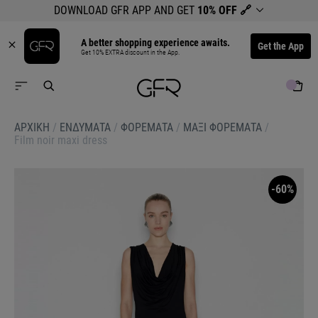
DOWNLOAD GFR APP AND GET
10% OFF
🔗
A better shopping experience awaits.
Get the App
Get 10% EXTRA discount in the App.
ΑΡΧΙΚΉ
/
ΕΝΔΥΜΑΤΑ
/
ΦΟΡΕΜΑΤΑ
/
ΜΑΞΙ ΦΟΡΕΜΑΤΑ
/
Film noir maxi dress
-60%