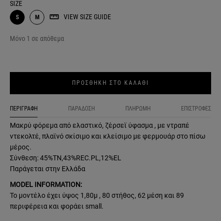
SIZE
VIEW SIZE GUIDE
S
M
Μόνο 1 σε απόθεμα
ΠΡΟΣΘΗΚΗ ΣΤΟ ΚΑΛΑΘΙ
ΠΕΡΙΓΡΑΦΗ
ΠΑΡΑΔΟΣΗ
ΠΛΗΡΩΜΗ
ΕΠΙΣΤΡΟΦΕΣ
Μακρύ φόρεμα από ελαστικό, ζέρσεϊ ύφασμα , με ντραπέ
ντεκολτέ, πλαϊνό σκίσιμο και κλείσιμο με φερμουάρ στο πίσω
μέρος.
Σύνθεση: 45%TN,43%REC.PL,12%EL
Παράγεται στην Ελλάδα
MODEL INFORMATION:
Το μοντέλο έχει ύψος 1,80μ , 80 στήθος, 62 μέση και 89
περιφέρεια και φοράει small.