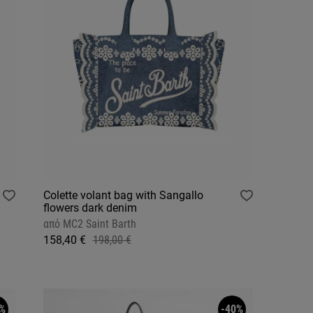
Colette volant bag with Sangallo
flowers dark denim
από
MC2 Saint Barth
158,40 €
198,00 €
%
-40%