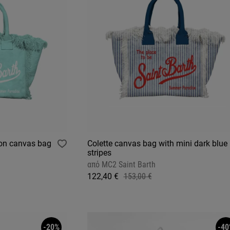
ton canvas bag
Colette canvas bag with mini dark blue
stripes
από
MC2 Saint Barth
122,40 €
153,00 €
-20%
-40