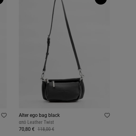
Alter ego bag black
από
Leather Twist
70,80 €
118,00 €