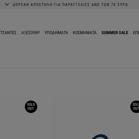
ΔΩΡΕΑΝ ΑΠΟΣΤΟΛΗ ΓΙΑ ΠΑΡΑΓΓΕΛΙΕΣ ΑΝΩ ΤΩΝ 70 ΕΥΡΩ
A better shopping experience awaits.
Get 10% EXTRA discount in the App.
ΤΣΑΝΤΕΣ
ΑΞΕΣΟΥΑΡ
ΥΠΟΔΗΜΑΤΑ
ΚΟΣΜΗΜΑΤΑ
SUMMER SALE
ΕΠ
SOLD
SOL
OUT
OU