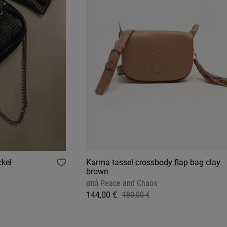
ckel
Karma tassel crossbody flap bag clay
brown
από
Peace and Chaos
144,00 €
180,00 €