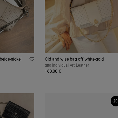
beige-nickel
Old and wise bag off white-gold
από
Individual Art Leather
168,00 €
-20