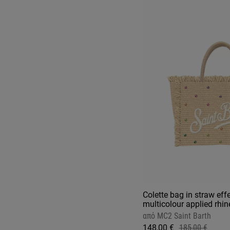
Colette bag in straw effe
multicolour applied rhi
από
MC2 Saint Barth
148,00 €
185,00 €