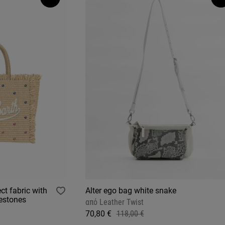
ct fabric with
Alter ego bag white snake
nestones
από
Leather Twist
70,80 €
118,00 €