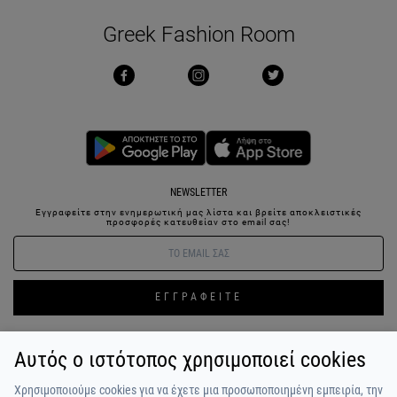
Greek Fashion Room
NEWSLETTER
Εγγραφείτε στην ενημερωτική μας λίστα και βρείτε αποκλειστικές
προσφορές κατευθείαν στο email σας!
ΕΓΓΡΑΦΕΙΤΕ
Αυτός ο ιστότοπος χρησιμοποιεί cookies
ΣΥΝΔΕΣΗ / ΕΓΓΡΑΦΗ
ΑΓΑΠΗΜΕΝΑ
ΕΠΙΚΟΙΝΩΝΙΑ
Χρησιμοποιούμε cookies για να έχετε μια προσωποποιημένη εμπειρία, την