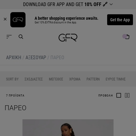
DOWNLOAD GFR APP AND GET
10% OFF
🔗
A better shopping experience awaits.
Get the App
Get 10% EXTRA discount in the App.
ΑΡΧΙΚΉ
/
ΑΞΕΣΟΥΑΡ
/
ΠΑΡΕΟ
0
0
0
0
SORT BY
ΣΧΕΔΙΑΣΤΕΣ
ΜΕΓΕΘΟΣ
ΧΡΩΜΑ
PATTERN
ΕΥΡΟΣ ΤΙΜΗΣ
7 ΠΡΟΪΟΝΤΑ
ΠΡΟΒΟΛΗ
ΠΑΡΕΟ