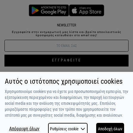
NEWSLETTER
Εγγραφείτε στην ενημερωτική μας λίστα και βρείτε αποκλειστικές
προσφορές κατευθείαν στο email σας!
ΕΓΓΡΑΦΕΙΤΕ
Αυτός ο ιστότοπος χρησιμοποιεί cookies
ΣΥΝΔΕΣΗ / ΕΓΓΡΑΦΗ
ΑΓΑΠΗΜΕΝΑ
ΕΠΙΚΟΙΝΩΝΙΑ
Χρησιμοποιούμε cookies για να έχετε μια προσωποποιημένη εμπειρία, την
ΟΡΟΙ ΧΡΗΣΗΣ
ΠΛΗΡΩΜΗ / ΑΠΟΣΤΟΛΗ
ΠΟΛΙΤΙΚΗ ΑΠΟΡΡΗΤΟΥ
ΣΧΟΛΙΑ
εξατομίκευση περιεχομένου και διαφημίσεων, την παροχή λειτουργιών
ΠΕΛΑΤΩΝ
ΠΟΙΟΙ ΕΙΜΑΣΤΕ
ALPHA BONUS
Η ΟΜΑΔΑ
social media και την ανάλυση της επισκεψιμότητάς μας. Επιπλέον,
μοιραζόμαστε πληροφορίες για τον τρόπο που χρησιμοποιείτε τον
ιστότοπό μας με συνεργάτες social media, διαφήμισης και αναλύσεων.
Απόρριψη όλων
Ρυθμίσεις cookie
Αποδοχή όλων