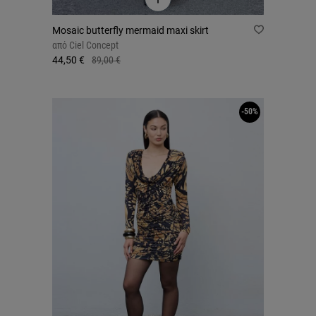
Mosaic butterfly mermaid maxi skirt
από
Ciel Concept
44,50 €
89,00 €
-50%