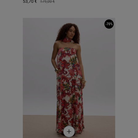
53,70 €
179,00 €
-70%