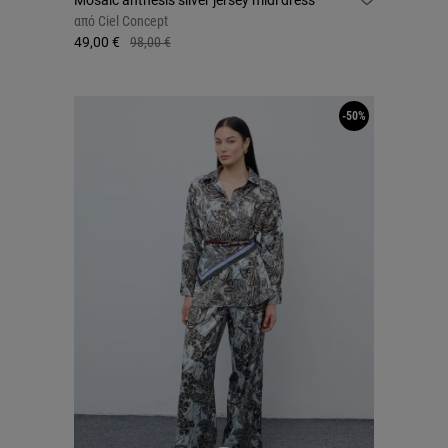
Mosaic anthesis silver jersey midi dress
από
Ciel Concept
49,00 €
98,00 €
-50%