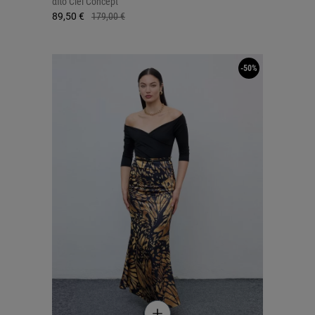
από
Ciel Concept
89,50 €
179,00 €
-50%