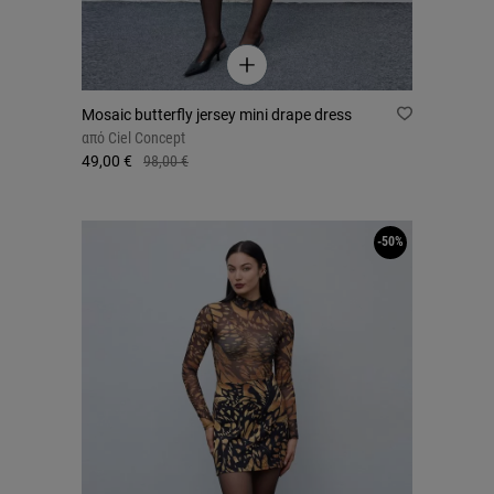
Mosaic butterfly jersey mini drape dress
από
Ciel Concept
49,00 €
98,00 €
-50%