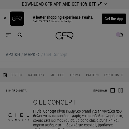
DOWNLOAD GFR APP AND GET
10% OFF
🔗
A better shopping experience awaits.
Get the App
Get 10% EXTRA discount in the App.
ΑΡΧΙΚΉ
/
ΜΆΡΚΕΣ
/
Ciel Concept
0
0
0
0
SORT BY
ΚΑΤΗΓΟΡΙΑ
ΜΕΓΕΘΟΣ
ΧΡΩΜΑ
PATTERN
ΕΥΡΟΣ ΤΙΜΗΣ
119 ΠΡΟΪΟΝΤΑ
ΠΡΟΒΟΛΗ
CIEL CONCEPT
Η Ciel Concept είναι ελληνικό brand για τη γυναίκα που
θέλει να εντυπωσιάσει χωρίς να υπερβάλει. Φορέματα,
co-ord sets και πουκάμισα με boho chic αισθητική και
αέρινα υφάσματα — ιδανικά για cocktail, βραδινές