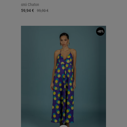
από
Chaton
59,94 €
99,90 €
-40%