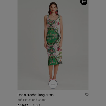
-30%
Oasis crochet long dress
από
Peace and Chaos
68,60 €
98,00 €