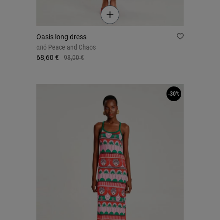
Oasis long dress
από
Peace and Chaos
68,60 €
98,00 €
-30%