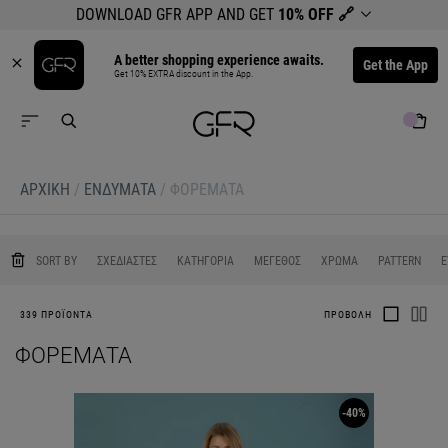
DOWNLOAD GFR APP AND GET
10% OFF
🔗
A better shopping experience awaits.
Get the App
Get 10% EXTRA discount in the App.
ΑΡΧΙΚΉ
/
ΕΝΔΥΜΑΤΑ
/
ΦΟΡΕΜΑΤΑ
0
0
0
0
SORT BY
ΣΧΕΔΙΑΣΤΕΣ
ΚΑΤΗΓΟΡΙΑ
ΜΕΓΕΘΟΣ
ΧΡΩΜΑ
PATTERN
Ε
339 ΠΡΟΪΟΝΤΑ
ΠΡΟΒΟΛΗ
ΦΟΡΕΜΑΤΑ
-40%