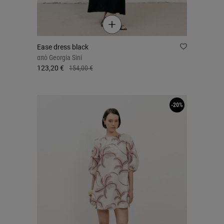
Ease dress black
από
Georgia Sini
123,20 €
154,00 €
-20%