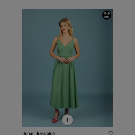
SOLD
OUT
Dorian dress aloe