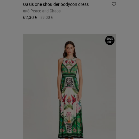
Oasis one shoulder bodycon dress
από
Peace and Chaos
62,30 €
89,00 €
SOLD
OUT