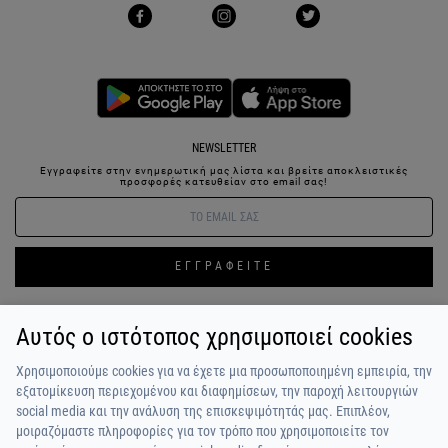
NEWSLETTER
Εγγραφείτε στην ενημερωτική μας λίστα και βρείτε αποκλειστικές
προσφορές κατευθείαν στο email σας!
ΕΓΓΡΑΦΕΙΤΕ
Αυτός ο ιστότοπος χρησιμοποιεί cookies
ΣΥΝΔΕΣΗ / ΕΓΓΡΑΦΗ
ΑΓΑΠΗΜΕΝΑ
ΕΠΙΚΟΙΝΩΝΙΑ
Χρησιμοποιούμε cookies για να έχετε μια προσωποποιημένη εμπειρία, την
ΟΡΟΙ ΧΡΗΣΗΣ
ΠΛΗΡΩΜΗ / ΑΠΟΣΤΟΛΗ
ΠΟΛΙΤΙΚΗ ΑΠΟΡΡΗΤΟΥ
ΣΧΟΛΙΑ
εξατομίκευση περιεχομένου και διαφημίσεων, την παροχή λειτουργιών
ΠΕΛΑΤΩΝ
ΠΟΙΟΙ ΕΙΜΑΣΤΕ
ALPHA BONUS
Η ΟΜΑΔΑ
social media και την ανάλυση της επισκεψιμότητάς μας. Επιπλέον,
μοιραζόμαστε πληροφορίες για τον τρόπο που χρησιμοποιείτε τον