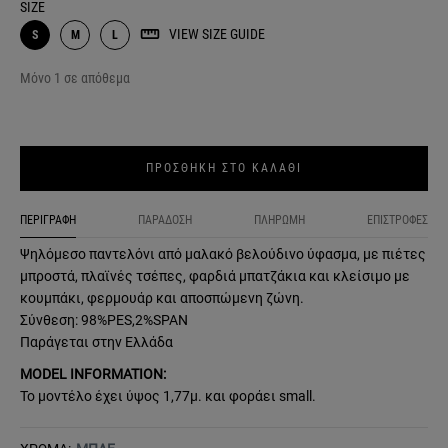
SIZE
VIEW SIZE GUIDE
S
M
L
Μόνο 1 σε απόθεμα
ΠΡΟΣΘΗΚΗ ΣΤΟ ΚΑΛΑΘΙ
ΠΕΡΙΓΡΑΦΗ
ΠΑΡΑΔΟΣΗ
ΠΛΗΡΩΜΗ
ΕΠΙΣΤΡΟΦΕΣ
Ψηλόμεσο παντελόνι από μαλακό βελούδινο ύφασμα, με πιέτες
μπροστά, πλαϊνές τσέπες, φαρδιά μπατζάκια και κλείσιμο με
κουμπάκι, φερμουάρ και αποσπώμενη ζώνη.
Σύνθεση: 98%PES,2%SPAN
Παράγεται στην Ελλάδα
MODEL INFORMATION:
Το μοντέλο έχει ύψος 1,77μ. και φοράει small.