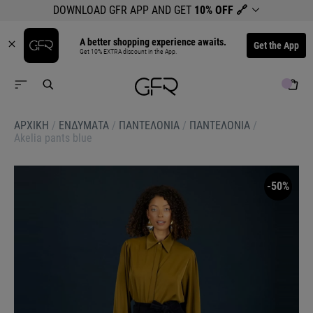
DOWNLOAD GFR APP AND GET
10% OFF
🔗
A better shopping experience awaits.
Get the App
Get 10% EXTRA discount in the App.
ΑΡΧΙΚΉ
/
ΕΝΔΥΜΑΤΑ
/
ΠΑΝΤΕΛΟΝΙΑ
/
ΠΑΝΤΕΛΟΝΙΑ
/
Akelia pants blue
-50%