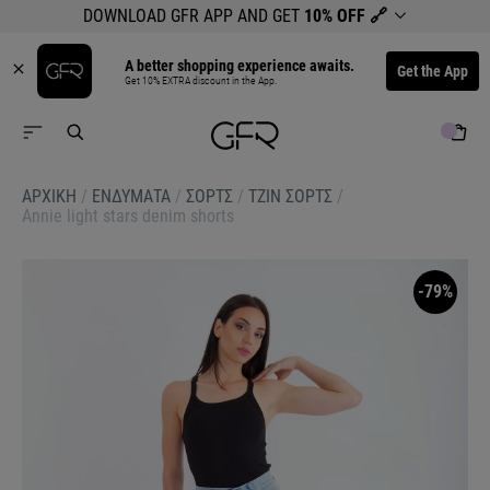
DOWNLOAD GFR APP AND GET
10% OFF
🔗
A better shopping experience awaits.
Get the App
Get 10% EXTRA discount in the App.
ΑΡΧΙΚΉ
/
ΕΝΔΥΜΑΤΑ
/
ΣΟΡΤΣ
/
ΤΖΙΝ ΣΟΡΤΣ
/
Annie light stars denim shorts
-79%