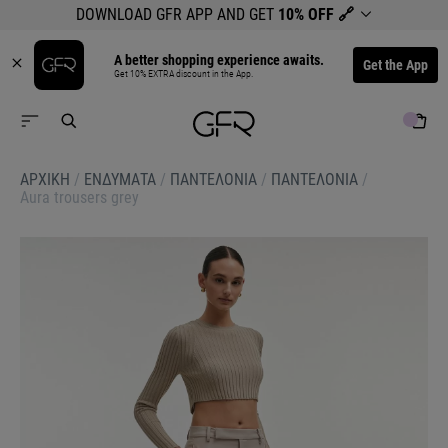
DOWNLOAD GFR APP AND GET
10% OFF
🔗
A better shopping experience awaits.
Get the App
Get 10% EXTRA discount in the App.
ΑΡΧΙΚΉ
/
ΕΝΔΥΜΑΤΑ
/
ΠΑΝΤΕΛΟΝΙΑ
/
ΠΑΝΤΕΛΟΝΙΑ
/
Aura trousers grey