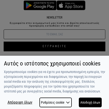
NEWSLETTER
Εγγραφείτε στην ενημερωτική μας λίστα και βρείτε αποκλειστικές
προσφορές κατευθείαν στο email σας!
ΕΓΓΡΑΦΕΙΤΕ
Αυτός ο ιστότοπος χρησιμοποιεί cookies
ΣΥΝΔΕΣΗ / ΕΓΓΡΑΦΗ
ΑΓΑΠΗΜΕΝΑ
ΕΠΙΚΟΙΝΩΝΙΑ
Χρησιμοποιούμε cookies για να έχετε μια προσωποποιημένη εμπειρία, την
ΟΡΟΙ ΧΡΗΣΗΣ
ΠΛΗΡΩΜΗ / ΑΠΟΣΤΟΛΗ
ΠΟΛΙΤΙΚΗ ΑΠΟΡΡΗΤΟΥ
ΣΧΟΛΙΑ
εξατομίκευση περιεχομένου και διαφημίσεων, την παροχή λειτουργιών
ΠΕΛΑΤΩΝ
ΠΟΙΟΙ ΕΙΜΑΣΤΕ
ALPHA BONUS
Η ΟΜΑΔΑ
social media και την ανάλυση της επισκεψιμότητάς μας. Επιπλέον,
μοιραζόμαστε πληροφορίες για τον τρόπο που χρησιμοποιείτε τον
ιστότοπό μας με συνεργάτες social media, διαφήμισης και αναλύσεων.
Απόρριψη όλων
Ρυθμίσεις cookie
Αποδοχή όλων
COPYRIGHT © 2026
MADE BY
NETSTUDIO